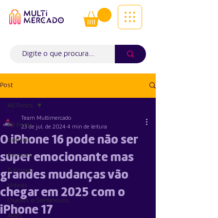
Tudo num só lugar! | Entregas ao
domicílio
Info (
WhatsApp)
941563988
Post
All Posts
Team Multimercado
All Posts
23 de jul. de 2024
4 min de leitura
O iPhone 16 pode não ser
Notícias
super emocionante mas
Reviews
Tutoriais
grandes mudanças vão
Vídeos
chegar em 2025 com o
Usados e Seminovos
iPhone 17
Apps