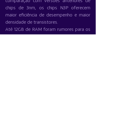
comparação com versões anteriores de 
chips de 3nm, os chips N3P oferecem 
maior eficiência de desempenho e maior 
densidade de transistores.
Até 12GB de RAM foram rumores para os 
modelos de gama alta do iPhone 17, e 
esse salto faria sentido no iPhone 17 Slim 
mais caro.
Apple
iPhone 16
iPhone 17
Notícias
Ver tudo
Posts recentes