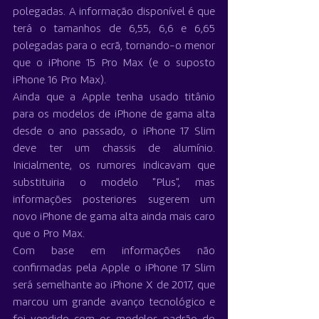
polegadas. A informação disponível é que 
terá o tamanhos de 6,55, 6,6 e 6,65 
polegadas para o ecrã, tornando-o menor 
que o iPhone 15 Pro Max (e o suposto 
iPhone 16 Pro Max).
Ainda que a Apple tenha usado titânio 
para os modelos de iPhone de gama alta 
desde o ano passado, o iPhone 17 Slim 
deve ter um chassis de alumínio. 
Inicialmente, os rumores indicavam que 
substituiria o modelo "Plus", mas 
informações posteriores sugerem um 
novo iPhone de gama alta ainda mais caro 
que o Pro Max.
Com base em informações não 
confirmadas pela Apple o iPhone 17 Slim 
será semelhante ao iPhone X de 2017, que 
marcou um grande avanço tecnológico e 