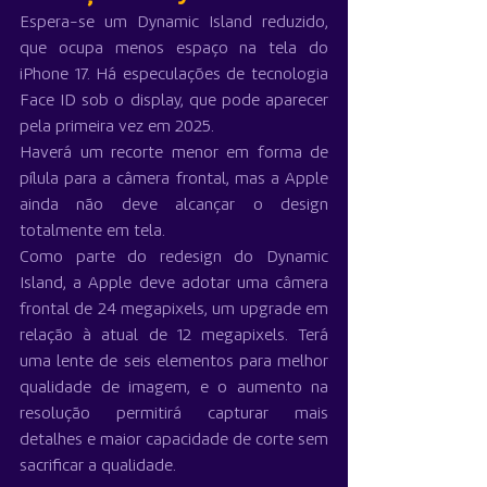
Espera-se um Dynamic Island reduzido, 
que ocupa menos espaço na tela do 
iPhone 17. Há especulações de tecnologia 
Face ID sob o display, que pode aparecer 
pela primeira vez em 2025.
Haverá um recorte menor em forma de 
pílula para a câmera frontal, mas a Apple 
ainda não deve alcançar o design 
totalmente em tela.
Como parte do redesign do Dynamic 
Island, a Apple deve adotar uma câmera 
frontal de 24 megapixels, um upgrade em 
relação à atual de 12 megapixels. Terá 
uma lente de seis elementos para melhor 
qualidade de imagem, e o aumento na 
resolução permitirá capturar mais 
detalhes e maior capacidade de corte sem 
sacrificar a qualidade.