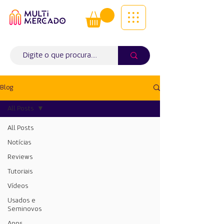
Tudo num só lugar! | Entregas ao
domicílio
Info (
WhatsApp)
941563988
Blog
All Posts
All Posts
Notícias
Reviews
Tutoriais
Vídeos
Usados e
Seminovos
Apps