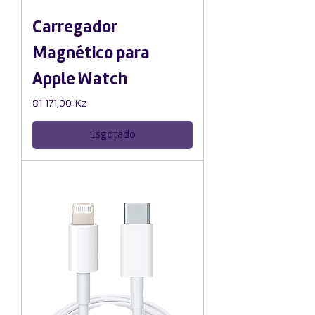
Carregador
Magnético para
Apple Watch
Preço
81 171,00 Kz
Esgotado