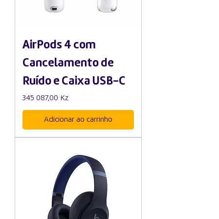
AirPods 4 com
Cancelamento de
Ruído e Caixa USB-C
Preço
345 087,00 Kz
Adicionar ao carrinho