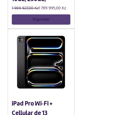
Preço normal
Preço promocional
1 969 927,00 Kz
1 789 995,00 Kz
Esgotado
iPad Pro Wi‑Fi +
Cellular de 13