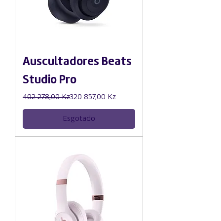
Auscultadores Beats
Studio Pro
Preço normal
Preço promocional
402 278,00 Kz
320 857,00 Kz
Esgotado