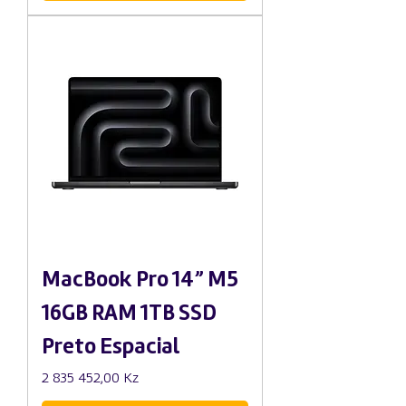
MacBook Pro 14” M5
16GB RAM 1TB SSD
Preto Espacial
Preço
2 835 452,00 Kz