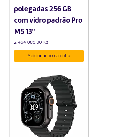
polegadas 256 GB
com vidro padrão Pro
M5 13"
Preço
2 464 086,00 Kz
Adicionar ao carrinho