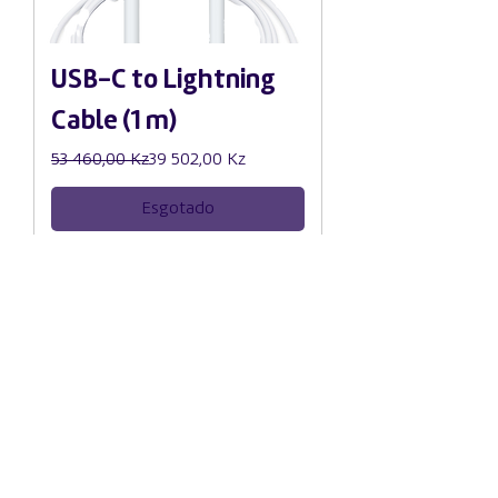
USB-C to Lightning
Cable (1 m)
Preço normal
Preço promocional
53 460,00 Kz
39 502,00 Kz
Esgotado