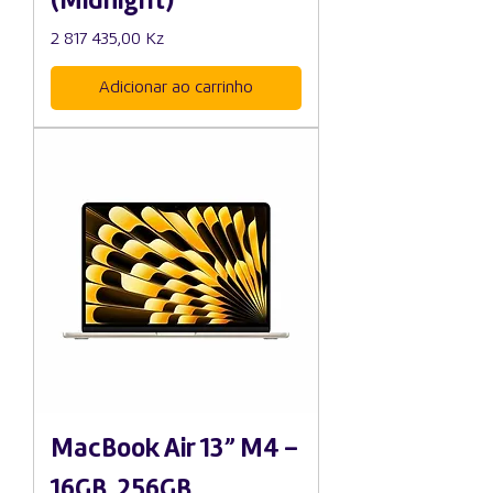
(Midnight)
Preço
2 817 435,00 Kz
Adicionar ao carrinho
MacBook Air 13” M4 –
16GB, 256GB,