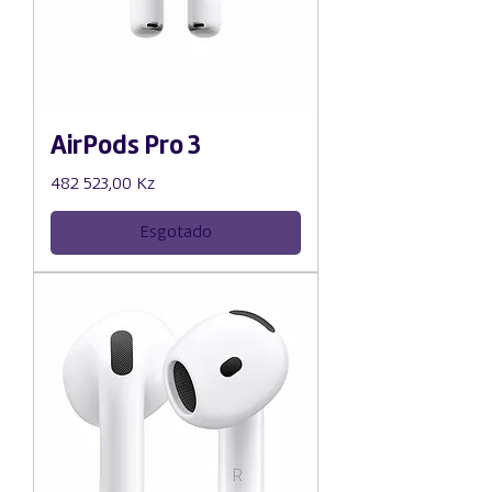
AirPods Pro 3
Preço
482 523,00 Kz
Esgotado