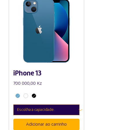
iPhone 13
Preço
700 000,00 Kz
Adicionar ao carrinho