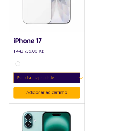
iPhone 17
Preço
1 443 736,00 Kz
Adicionar ao carrinho