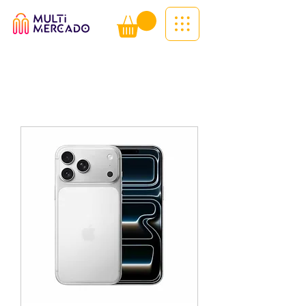
Tudo num só lugar! | Entregas ao
domicílio
Info (
WhatsApp)
941563988