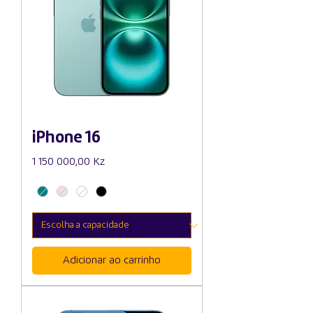
iPhone 16
Preço
1 150 000,00 Kz
Adicionar ao carrinho