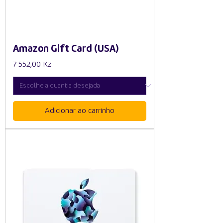
Amazon Gift Card (USA)
Preço
7 552,00 Kz
Adicionar ao carrinho