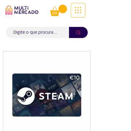
Tudo num só lugar! | Entregas ao
domicílio
Info (
WhatsApp)
941563988