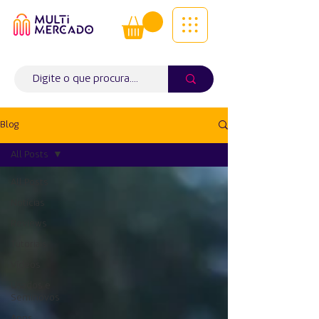
Tudo num só lugar! | Entregas ao
domicílio
Info (
WhatsApp)
941563988
Blog
All Posts
All Posts
Notícias
Reviews
Tutoriais
Vídeos
Usados e
Seminovos
Apps