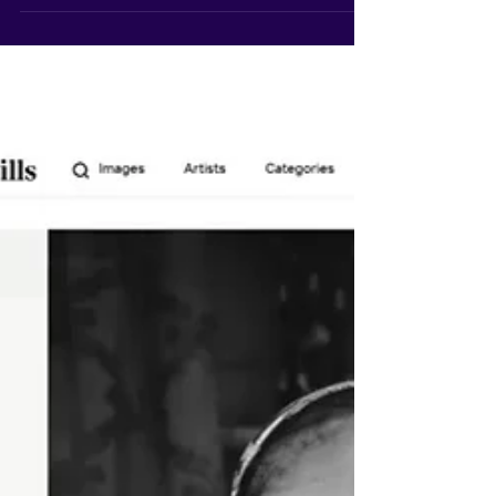
Apple acaba de sacudir o mundo
da tecnologia com lançamento
do iPhone17 Pro/Max
iPhone 17 Pro e 17 Pro Max — os titãs recém-
chegados da Apple Design & Cores ultra-
impactantes • Construção em unibody de alumínio...