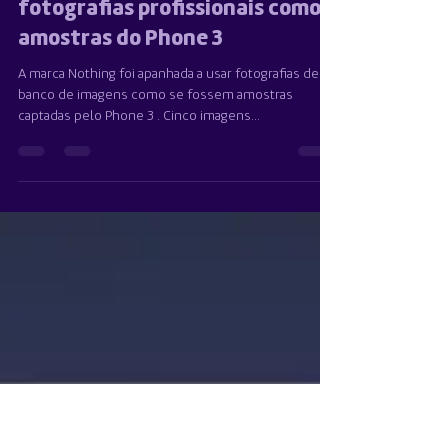
Team Multimercado
28 de ago. de 2025
1 min de leitura
Nothing foi apanhada a usar
fotografias profissionais como
amostras do Phone 3
A marca Nothing foi apanhada a usar fotografias de
banco de imagens como se fossem amostras
captadas pelo Phone 3 . Cinco imagens...