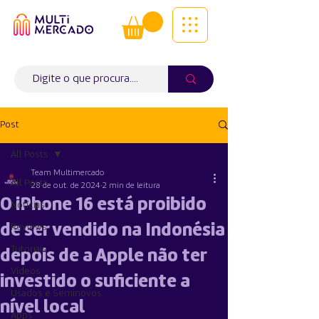
Tudo num só lugar! | Entregas ao
domicílio
Info (
WhatsApp)
941563988
Post
All Posts
Team Multimercado
All Posts
28 de out. de 2024
2 min de leitura
O iPhone 16 está proibido
Notícias
de ser vendido na Indonésia
Reviews
Tutoriais
depois de a Apple não ter
Vídeos
investido o suficiente a
Usados e Seminovos
nível local
Apps