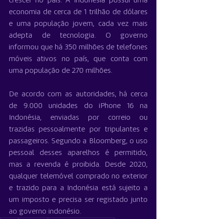
crescer no país. A Indonésia possui uma 
economia de cerca de 1 trilhão de dólares 
e uma população jovem, cada vez mais 
adepta de tecnologia. O governo 
informou que há 350 milhões de telefones 
móveis ativos no país, que conta com 
uma população de 270 milhões.
De acordo com as autoridades, há cerca 
de 9.000 unidades do iPhone 16 na 
Indonésia, enviadas por correio ou 
trazidas pessoalmente por tripulantes e 
passageiros. Segundo a Bloomberg, o uso 
pessoal desses aparelhos é permitido, 
mas a revenda é proibida. Desde 2020, 
qualquer telemóvel comprado no exterior 
e trazido para a Indonésia está sujeito a 
um imposto e precisa ser registado junto 
ao governo indonésio.