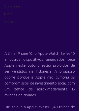
Acessórios
Áudio
Android
A linha iPhone 16, o Apple Watch Series 10 
e outros dispositivos anunciados pela 
Apple neste outono estão proibidos de 
ser vendidos na Indonésia. A proibição 
ocorre porque a Apple não cumpriu os 
compromissos de investimento local, com 
um défice de aproximadamente 15 
milhões de dólares.
Diz-se que a Apple investiu 1,48 trilhão de 