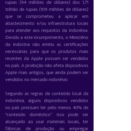
rupias (94 milhões de dólares) dos 1,71 
trilhão de rupias (109 milhões de dólares) 
que se comprometeu a aplicar em 
abastecimento e/ou infraestrutura locais 
para atender aos requisitos da Indonésia. 
Devido a este incumprimento, o Ministério 
da Indústria não emitiu as certificações 
necessárias para que os produtos mais 
recentes da Apple possam ser vendidos 
no país. A proibição não afeta dispositivos 
Apple mais antigos, que ainda podem ser 
vendidos no mercado indonésio.
Segundo as regras de conteúdo local da 
Indonésia, alguns dispositivos vendidos 
no país precisam ter pelo menos 40% de 
“conteúdo doméstico”. Isso pode ser 
alcançado ao usar materiais locais, ter 
fábricas de produção ou empregar 