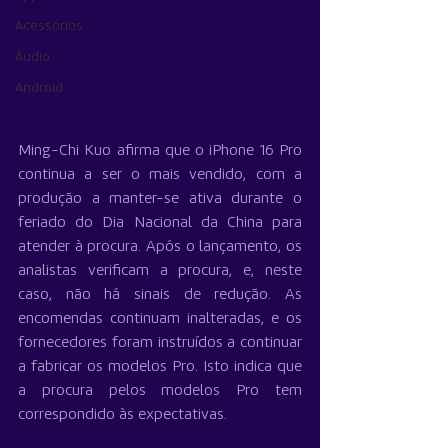
Acessórios
Áudio
Android
Ming-Chi Kuo afirma que o iPhone 16 Pro 
continua a ser o mais vendido, com a 
produção a manter-se ativa durante o 
feriado do Dia Nacional da China para 
atender à procura. Após o lançamento, os 
analistas verificam a procura, e, neste 
caso, não há sinais de redução. As 
encomendas continuam inalteradas, e os 
fornecedores foram instruídos a continuar 
a fabricar os modelos Pro. Isto indica que 
a procura pelos modelos Pro tem 
correspondido às expectativas.