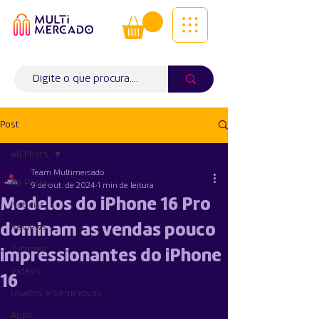
Tudo num só lugar! | Entregas ao
domicílio
Info (
WhatsApp)
941563988
Post
All Posts
Team Multimercado
All Posts
9 de out. de 2024
1 min de leitura
Modelos do iPhone 16 Pro
Notícias
dominam as vendas pouco
Reviews
Tutoriais
impressionantes do iPhone
Vídeos
16
Usados e Seminovos
Apps