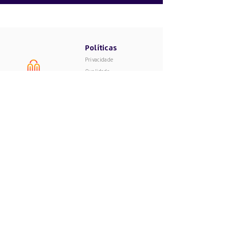
Políticas
Privacidade
Qualidade
Entregas
Trocas e Devoluções
Formas de Pagamento
Apoio ao
Atendimento
Cliente
Segunda - Sexta
941563988
Das 08:00 as 17:00
geral@multimrcd.com
Sábado -
das 08:00-12:00
Escritório
Entregas
Rua Major
Segunda - Sábado