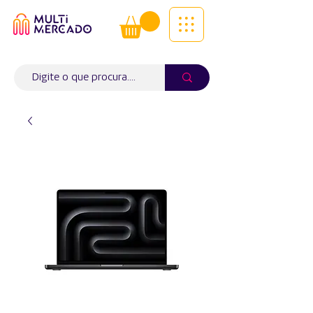
Tudo num só lugar! | Entregas ao
domicílio
Info (
WhatsApp)
941563988