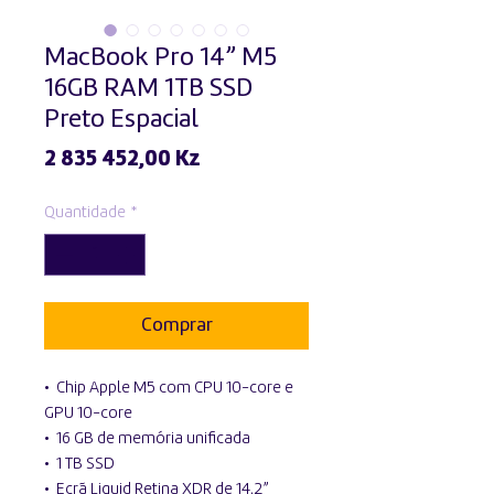
MacBook Pro 14” M5
16GB RAM 1TB SSD
Preto Espacial
Preço
2 835 452,00 Kz
Quantidade
*
Comprar
•⁠ ⁠Chip Apple M5 com CPU 10-core e
GPU 10-core
•⁠ ⁠16 GB de memória unificada
•⁠ ⁠1 TB SSD
•⁠ ⁠Ecrã Liquid Retina XDR de 14,2”