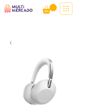
Tudo num só lugar! | Entregas ao
domicílio
Info (
WhatsApp)
941563988