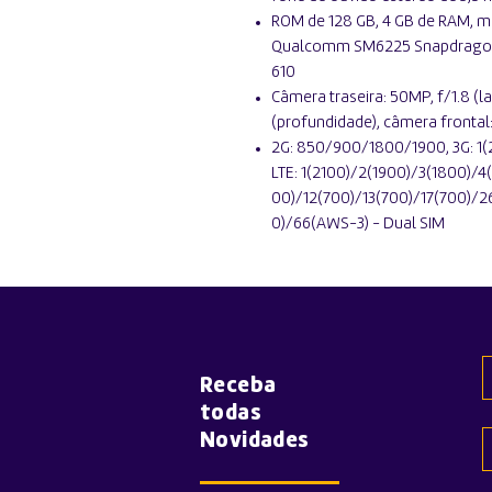
ROM de 128 GB, 4 GB de RAM, mi
Qualcomm SM6225 Snapdragon 
610
Câmera traseira: 50MP, f/1.8 (la
(profundidade), câmera frontal:
2G: 850/900/1800/1900, 3G: 1(
LTE: 1(2100)/2(1900)/3(1800)/
00)/12(700)/13(700)/17(700)/
0)/66(AWS-3) - Dual SIM
Receba
todas
Novidades