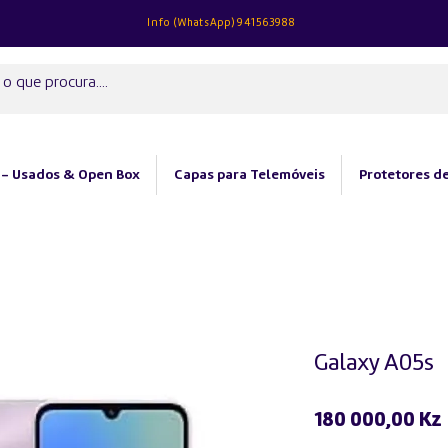
Info (
WhatsApp)
941563988
 - Usados & Open Box
Capas para Telemóveis
Protetores de
Galaxy A05s
180 000,00 Kz