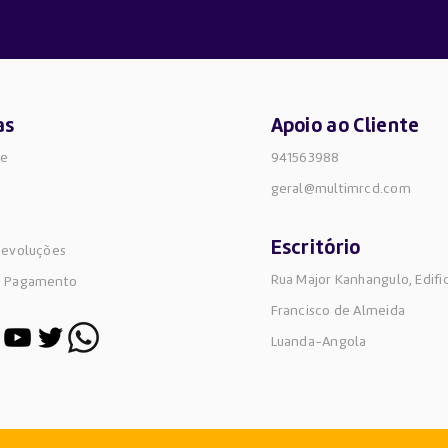
as
Apoio ao Cliente
de
941563988
geral@multimrcd.com
Escritório
Devoluções
Rua Major Kanhangulo, Edifi
e Pagamento
Francisco de Almeida
Luanda-Angola