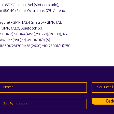
croSDXC expansível (slot dedicado),
680 4G (6 nm), Octa-core, GPU Adreno
rgura) + 2MP, f/2.4 (macro) + 2MP, f/2.4
 13MP, f/2.0, Bluetooth 5.1
2100)/2(1900)/4(AWS)/5(850)/8(900), 4G
4(AWS)/5(850)/7(2600)/0)/8 (9)
26(850)/28(700)/38(2600)/40(2300)/41(250
Cada