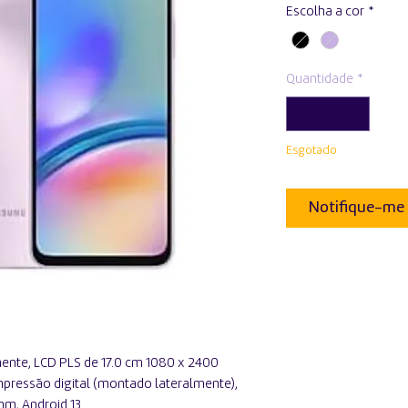
Escolha a cor
*
Quantidade
*
Esgotado
Notifique-me 
nte, LCD PLS de 17.0 cm 1080 x 2400
mpressão digital (montado lateralmente),
mm, Android 13