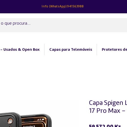
Info (
WhatsApp)
941563988
 - Usados & Open Box
Capas para Telemóveis
Protetores de
Capa Spigen L
17 Pro Max –
Pr