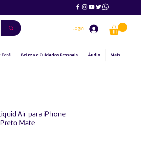
Login
 Ecrã
Beleza e Cuidados Pessoais
Áudio
Mais
iquid Air para iPhone
 Preto Mate
eço