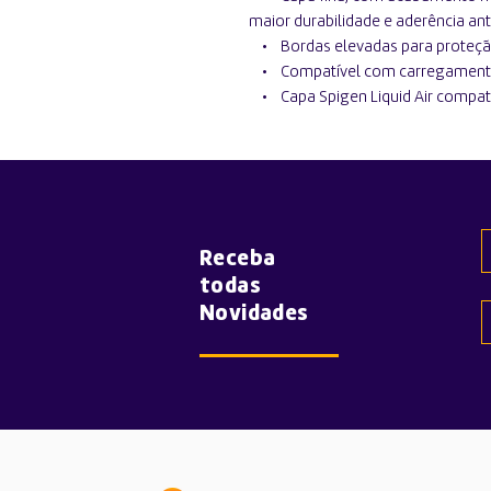
maior durabilidade e aderência ant
• Bordas elevadas para proteção
• Compatível com carregamento 
• Capa Spigen Liquid Air compatí
Receba
todas
Novidades