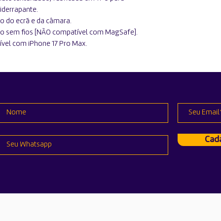
iderrapante.
 do ecrã e da câmara.
sem fios [NÃO compatível com MagSafe].
vel com iPhone 17 Pro Max.
Cada