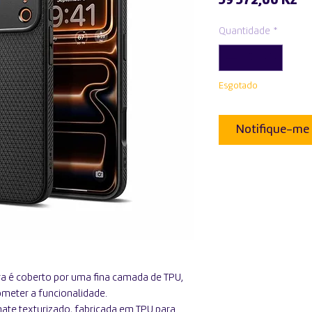
59 572,00 Kz
Quantidade
*
Esgotado
Notifique-me 
 é coberto por uma fina camada de TPU,
eter a funcionalidade.
e texturizado, fabricada em TPU para