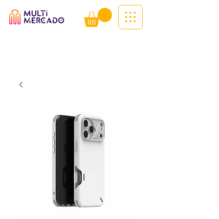
Tudo num só lugar! | Entregas ao
domicílio
Info (
WhatsApp)
941563988