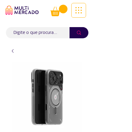
Tudo num só lugar! | Entregas ao
domicílio
Info (
WhatsApp)
941563988