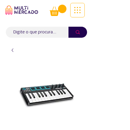
Tudo num só lugar! | Entregas ao
domicílio
Info (
WhatsApp)
941563988