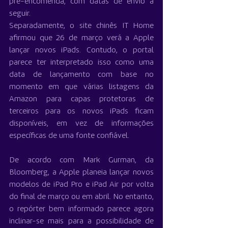
pré-encomenda, com datas de envio a 
seguir.
Separadamente, o site chinês IT Home 
afirmou que 26 de março verá a Apple 
lançar novos iPads. Contudo, o portal 
parece ter interpretado isso como uma 
data de lançamento com base no 
momento em que várias listagens da 
Amazon para capas protetoras de 
terceiros para os novos iPads ficam 
disponíveis, em vez de informações 
específicas de uma fonte confiável.
De acordo com Mark Gurman, da 
Bloomberg, a Apple planeia lançar novos 
modelos de iPad Pro e iPad Air por volta 
do final de março ou em abril. No entanto, 
o repórter bem informado parece agora 
inclinar-se mais para a possibilidade de 