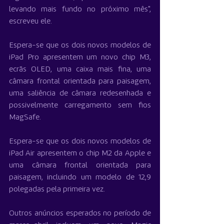
levando mais fundo no próximo mês", 
escreveu ele.
Espera-se que os dois novos modelos de 
iPad Pro apresentem um novo chip M3, 
ecrãs OLED, uma caixa mais fina, uma 
câmara frontal orientada para paisagem, 
uma saliência de câmara redesenhada e 
possivelmente carregamento sem fios 
MagSafe.
Espera-se que os dois novos modelos de 
iPad Air apresentem o chip M2 da Apple e 
uma câmara frontal orientada para 
paisagem, incluindo um modelo de 12,9 
polegadas pela primeira vez.
Outros anúncios esperados no período de 