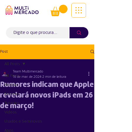
Tudo num só lugar! | Entregas ao
domicílio
Info (
WhatsApp)
941563988
Post
All Posts
Team Multimercado
All Posts
18 de mar. de 2024
2 min de leitura
Rumores indicam que Apple
Notícias
revelará novos iPads em 26
Reviews
Tutoriais
de março!
Vídeos
Usados e Seminovos
Apps