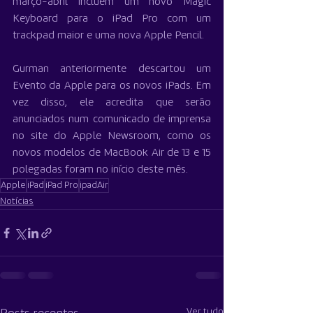
março-abril incluem um novo Magic 
Keyboard para o iPad Pro com um 
trackpad maior e uma nova Apple Pencil.
Gurman anteriormente descartou um 
Evento da Apple para os novos iPads. Em 
vez disso, ele acredita que serão 
anunciados num comunicado de imprensa 
no site do Apple Newsroom, como os 
novos modelos de MacBook Air de 13 e 15 
polegadas foram no início deste mês.
Apple
iPad
iPad Pro
ipadAir
Notícias
Ver tudo