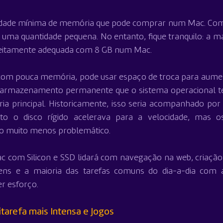
tidade mínima de memória que pode comprar num Mac. Co
 uma quantidade pequena. No entanto, fique tranquilo: a mai
rfeitamente adequada com 8 GB num Mac.
 com pouca memória, pode usar espaço de troca para aument
 armazenamento permanente que o sistema operacional t
ia principal. Historicamente, isso seria acompanhado por
 o disco rígido acelerava para a velocidade, mas os
o muito menos problemático.
ac com Silicon e SSD lidará com navegação na web, criação
ens e a maioria das tarefas comuns do dia-a-dia com 
r esforço.
tarefa mais Intensa e Jogos