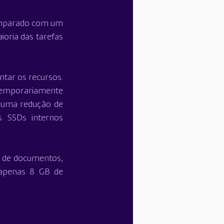
mparado com um 
oria das tarefas 
ar os recursos. 
emporariamente 
 uma redução de 
 SSDs internos 
 de documentos, 
apenas 8 GB de 