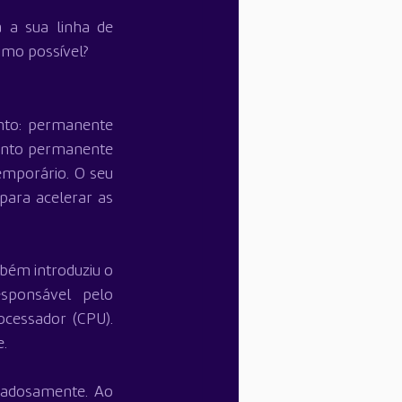
 sua linha de 
mo possível?
to: permanente 
ento permanente 
mporário. O seu 
ara acelerar as 
bém introduziu o 
ponsável pelo 
essador (CPU). 
e.
adosamente. Ao 