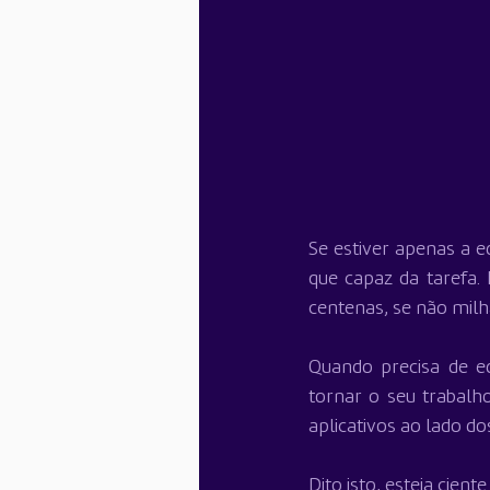
Se estiver apenas a e
que capaz da tarefa
centenas, se não milh
Quando precisa de e
tornar o seu trabalho
aplicativos ao lado do
Dito isto, esteja cien