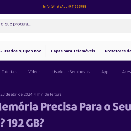
Info (
WhatsApp)
941563988
 - Usados & Open Box
Capas para Telemóveis
Protetores de
Tutoriais
Vídeos
Usados e Seminovos
Apps
Aces
23 de abr. de 2024
4 min de leitura
emória Precisa Para o Seu
? 192 GB?