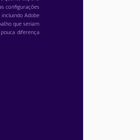
 configurações 
 incluindo Adobe 
alho que seriam 
pouca diferença 