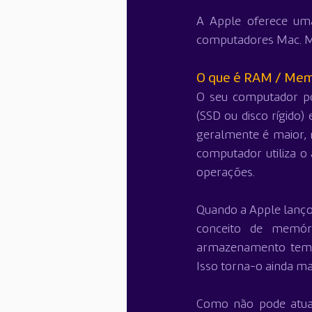
A Apple oferece um
computadores Mac. Ma
O que é RAM / Memó
O seu computador po
(SSD ou disco rígido
geralmente é maior,
computador utiliza 
operações.
Quando a Apple lançou
conceito de memóri
armazenamento tempo
Isso torna-o ainda m
Como não pode atual