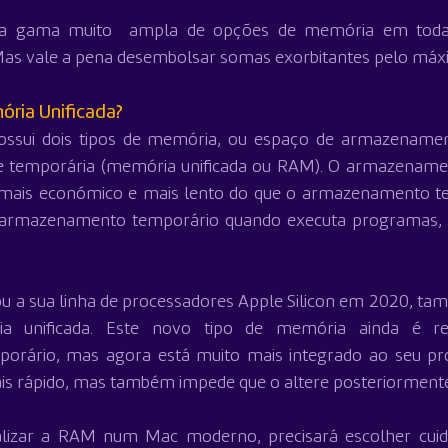
a gama muito  ampla de opções de memória em toda a
s vale a pena desembolsar somas exorbitantes pelo máxi
ria Unificada?
ssui dois tipos de memória, ou espaço de armazenamen
) e temporária (memória unificada ou RAM). O armazenam
 mais económico e mais lento do que o armazenamento te
o armazenamento temporário quando executa programas, p
 a sua linha de processadores Apple Silicon em 2020, tam
a unificada. Este novo tipo de memória ainda é res
rário, mas agora está muito mais integrado ao seu proc
ais rápido, mas também impede que o altere posteriorment
izar a RAM num Mac moderno, precisará escolher cuid