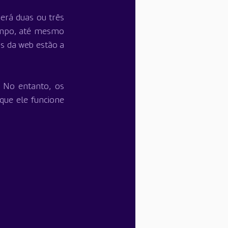
erá duas ou três 
mpo, até mesmo 
 da web estão a 
No entanto, os 
ue ele funcione 