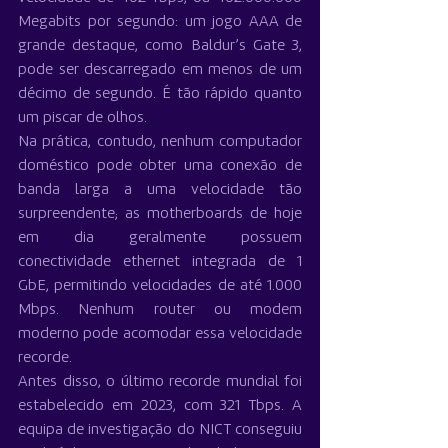
Megabits por segundo: um jogo AAA de 
grande destaque, como Baldur’s Gate 3, 
pode ser descarregado em menos de um 
décimo de segundo. É tão rápido quanto 
um piscar de olhos.
Na prática, contudo, nenhum computador 
doméstico pode obter uma conexão de 
banda larga a uma velocidade tão 
surpreendente; as motherboards de hoje 
em dia geralmente possuem 
conectividade ethernet integrada de 1 
GbE, permitindo velocidades de até 1.000 
Mbps. Nenhum router ou modem 
moderno pode acomodar essa velocidade 
recorde.
Antes disso, o último recorde mundial foi 
estabelecido em 2023, com 321 Tbps. A 
equipa de investigação do NICT conseguiu 