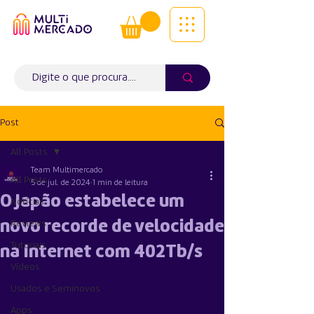
Tudo num só lugar! | Entregas ao
domicílio
Info (
WhatsApp)
941563988
Post
All Posts
Team Multimercado
All Posts
5 de jul. de 2024
1 min de leitura
O Japão estabelece um
Notícias
novo recorde de velocidade
Reviews
Tutoriais
na Internet com 402Tb/s
Vídeos
Usados e Seminovos
Apps