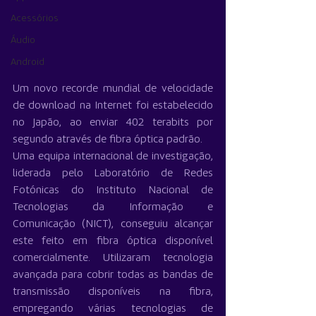
Acessórios
Áudio
Android
Um novo recorde mundial de velocidade 
de download na Internet foi estabelecido 
no Japão, ao enviar 402 terabits por 
segundo através de fibra óptica padrão.
Uma equipa internacional de investigação, 
liderada pelo Laboratório de Redes 
Fotónicas do Instituto Nacional de 
Tecnologias da Informação e 
Comunicação (NICT), conseguiu alcançar 
este feito em fibra óptica disponível 
comercialmente. Utilizaram tecnologia 
avançada para cobrir todas as bandas de 
transmissão disponíveis na fibra, 
empregando várias tecnologias de 