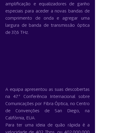
amplificação e equalizadores de ganho 
especiais para aceder a novas bandas de 
comprimento de onda e agregar uma 
largura de banda de transmissão óptica 
de 37,6 THz.
A equipa apresentou as suas descobertas 
na 47.ª Conferência Internacional sobre 
Comunicações por Fibra Óptica, no Centro 
de Convenções de San Diego, na 
Califórnia, EUA.
Para ter uma ideia de quão rápida é a 
velocidade de 402 Tbps, ou 402.000.000 