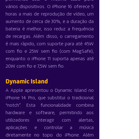
vários dispositivos. O iPhone 16 oferece 5 
horas a mais de reprodução de vídeo, um 
aumento de cerca de 30%, e a duração da 
bateria é melhor, isso reduz a frequência 
de recargas. Além disso, o carregamento 
é mais rápido, com suporte para até 45W 
com fio e 25W sem fio (com MagSafe), 
enquanto o iPhone 11 suporta apenas até 
20W com fio e 7,5W sem fio.
Dynamic Island
A Apple apresentou o Dynamic Island no 
iPhone 14 Pro, que substitui o tradicional 
“notch”. Esta funcionalidade combina 
hardware e software, permitindo aos 
utilizadores interagir com alertas, 
aplicações e controlar a música 
diretamente no topo do iPhone. Além 