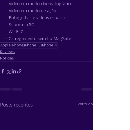
- Vídeo em modo cinematográfico
- Vídeo em modo de ação
- Fotografias e vídeos espaciais
- Suporte a 5G
- Wi-Fi 7
- Carregamento sem fio MagSafe
Apple
iPhone
iPhone 15
iPhone 11
Reviews
Notícias
Ver tudo
Posts recentes