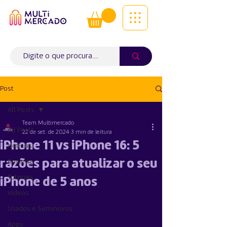
Tudo num só lugar! | Entregas ao
domicílio
Info (
WhatsApp)
941563988
Post
All Posts
Team Multimercado
All Posts
22 de set. de 2024
3 min de leitura
iPhone 11 vs iPhone 16: 5
Notícias
razões para atualizar o seu
Reviews
Tutoriais
iPhone de 5 anos
Vídeos
Usados e Seminovos
Apps