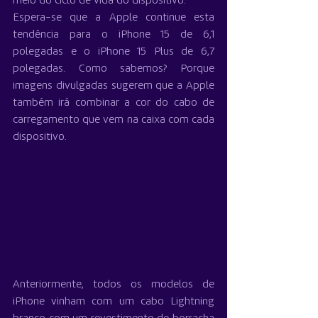
meio do ciclo de vida do dispositivo.
Espera-se que a Apple continue esta 
tendência para o iPhone 15 de 6,1 
polegadas e o iPhone 15 Plus de 6,7 
polegadas. Como sabemos? Porque 
imagens divulgadas sugerem que a Apple 
também irá combinar a cor do cabo de 
carregamento que vem na caixa com cada 
dispositivo.
Anteriormente, todos os modelos de 
‌iPhone‌ vinham com um cabo Lightning 