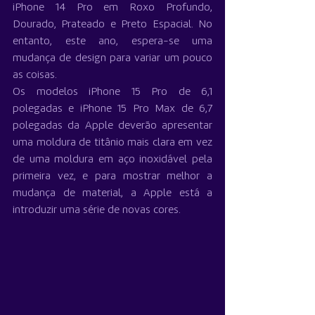
iPhone 14 Pro em Roxo Profundo, 
Dourado, Prateado e Preto Espacial. No 
entanto, este ano, espera-se uma 
mudança de design para variar um pouco 
as coisas.
Os modelos iPhone 15 Pro de 6,1 
polegadas e iPhone 15 Pro Max de 6,7 
polegadas da Apple deverão apresentar 
uma moldura de titânio mais clara em vez 
de uma moldura em aço inoxidável pela 
primeira vez, e para mostrar melhor a 
mudança de material, a Apple está a 
introduzir uma série de novas cores.