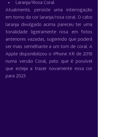
Laranja/Rosa Coral
Atualmente, persiste uma interrogação 
em torno da cor laranja/rosa coral. O cabo 
laranja divulgado acima pareceu ter uma 
tonalidade ligeiramente rosa em fotos 
anteriores vazadas, sugerindo que poderá 
ser mais semelhante a um tom de coral. A 
Apple disponibilizou o iPhone XR de 2018 
numa versão Coral, pelo que é possível 
que esteja a trazer novamente essa cor 
para 2023.