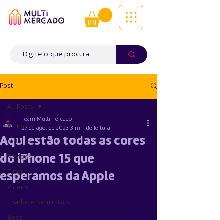
Tudo num só lugar! | Entregas ao
domicílio
Info (
WhatsApp)
941563988
Post
All Posts
Team Multimercado
All Posts
27 de ago. de 2023
3 min de leitura
Aqui estão todas as cores
Notícias
do iPhone 15 que
Reviews
Tutoriais
esperamos da Apple
Vídeos
Usados e Seminovos
Apps