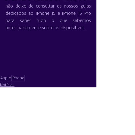
não deixe de consultar os nossos guias 
dedicados ao iPhone 15 e iPhone 15 Pro 
para saber tudo o que sabemos 
antecipadamente sobre os dispositivos.
Apple
iPhone
Notícias
Ver tudo
Posts recentes