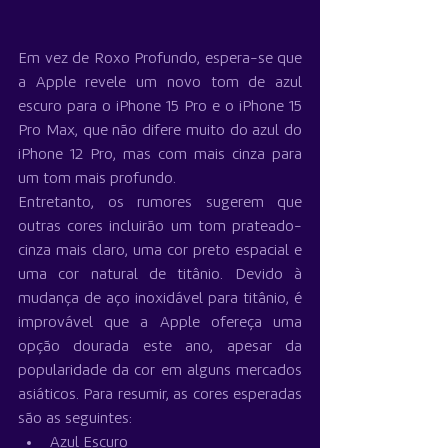
Em vez de Roxo Profundo, espera-se que 
a Apple revele um novo tom de azul 
escuro para o iPhone 15 Pro e o iPhone 15 
Pro Max, que não difere muito do azul do 
iPhone 12 Pro, mas com mais cinza para 
um tom mais profundo.
Entretanto, os rumores sugerem que 
outras cores incluirão um tom prateado-
cinza mais claro, uma cor preto espacial e 
uma cor natural de titânio. Devido à 
mudança de aço inoxidável para titânio, é 
improvável que a Apple ofereça uma 
opção dourada este ano, apesar da 
popularidade da cor em alguns mercados 
asiáticos. Para resumir, as cores esperadas 
são as seguintes:
Azul Escuro