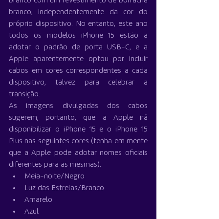
branco com um revestimento de borracha 
branco, independentemente da cor do 
próprio dispositivo. No entanto, este ano 
todos os modelos iPhone 15 estão a 
adotar o padrão de porta USB-C, e a 
Apple aparentemente optou por incluir 
cabos em cores correspondentes a cada 
dispositivo, talvez para celebrar a 
transição.
As imagens divulgadas dos cabos 
sugerem, portanto, que a Apple irá 
disponibilizar o iPhone 15 e o iPhone 15 
Plus nas seguintes cores (tenha em mente 
que a Apple pode adotar nomes oficiais 
diferentes para as mesmas):
Meia-noite/Negro
Luz das Estrelas/Branco
Amarelo
Azul