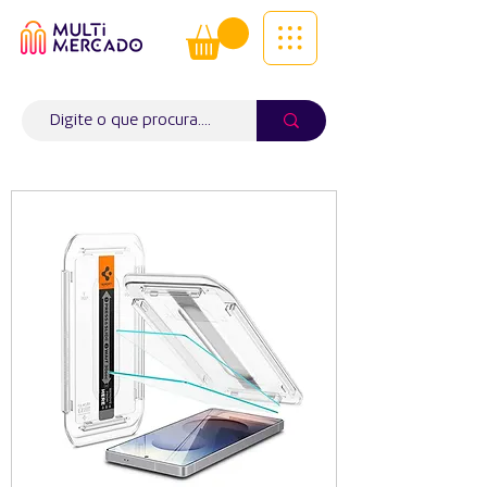
Tudo num só lugar! | Entregas ao
domicílio
Info (
WhatsApp)
941563988