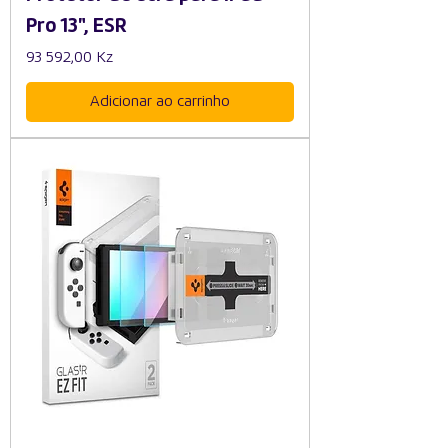
Pro 13", ESR
Preço
93 592,00 Kz
Adicionar ao carrinho