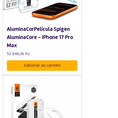
AluminaCorPelícula Spigen
AluminaCore – iPhone 17 Pro
Max
Preço
52 646,36 Kz
Adicionar ao carrinho