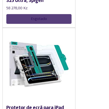
S25 Ultra, Spigen
Preço
58 278,00 Kz
Esgotado
Protetor de ecrã para iPad