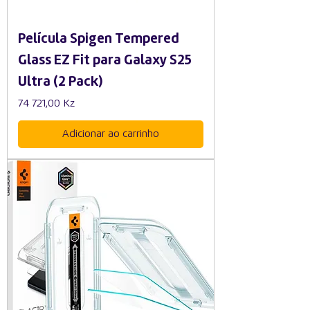
Película Spigen Tempered
Glass EZ Fit para Galaxy S25
Ultra (2 Pack)
Preço
74 721,00 Kz
Adicionar ao carrinho