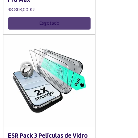
Pro Max
Preço
38 803,00 Kz
Esgotado
ESR Pack 3 Películas de Vidro