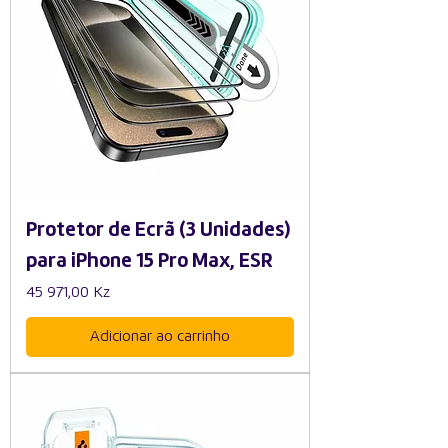
Protetor de Ecrã (3 Unidades)
para iPhone 15 Pro Max, ESR
Preço
45 971,00 Kz
Adicionar ao carrinho