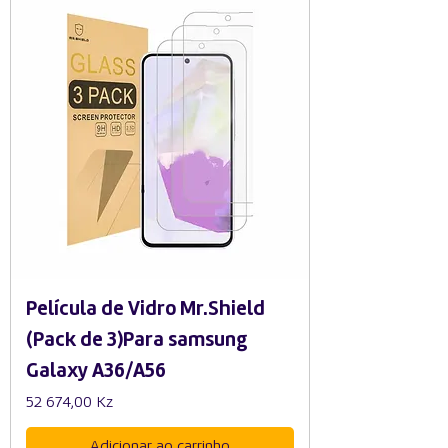
Película de Vidro Mr.Shield
(Pack de 3)Para samsung
Galaxy A36/A56
Preço
52 674,00 Kz
Adicionar ao carrinho