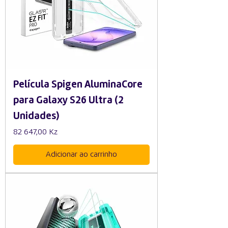
Película Spigen AluminaCore
para Galaxy S26 Ultra (2
Unidades)
Preço
82 647,00 Kz
Adicionar ao carrinho