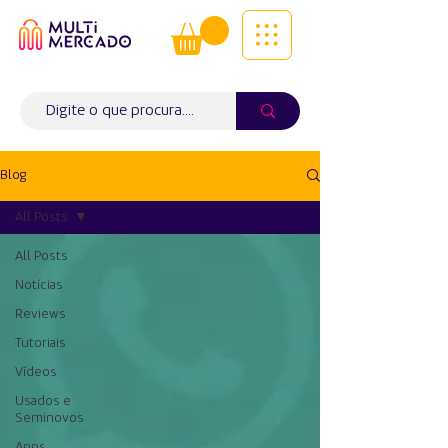
Tudo num só lugar! | Entregas ao
domicílio
Info (
WhatsApp)
941563988
Blog
All Posts
All Posts
Notícias
Reviews
Tutoriais
Vídeos
Usados e
Seminovos
Apps