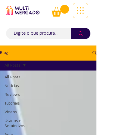
Tudo num só lugar! | Entregas ao
domicílio
Info (
WhatsApp)
941563988
Blog
All Posts
All Posts
Notícias
Reviews
Tutoriais
Vídeos
Usados e
Seminovos
Apps