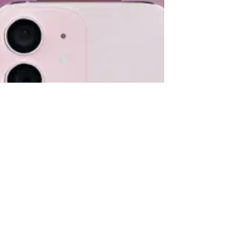
primeira vez todas as opções de cores planejadas
para o iPhone 16. Agora, um novo vídeo de...