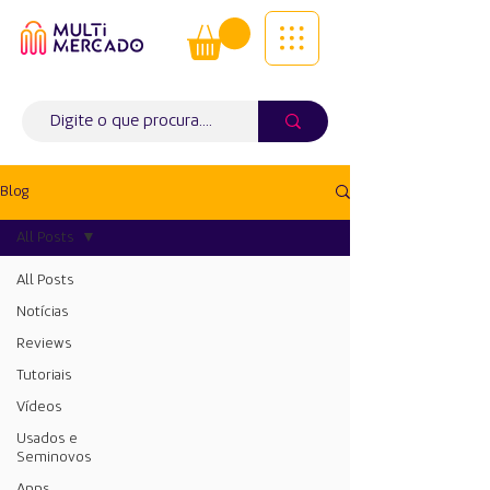
Tudo num só lugar! | Entregas ao
domicílio
Info (
WhatsApp)
941563988
Blog
All Posts
All Posts
Notícias
Reviews
Tutoriais
Vídeos
Usados e
Seminovos
Apps