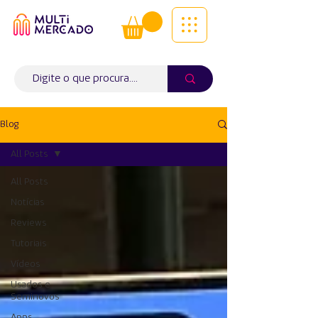
Tudo num só lugar! | Entregas ao
domicílio
Info (
WhatsApp)
941563988
Blog
All Posts
All Posts
Notícias
Reviews
Tutoriais
Vídeos
Usados e
Seminovos
Apps