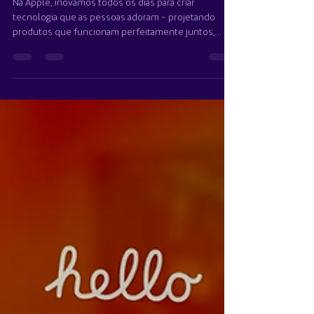
Team Multimercado
22 de mar. de 2024
2 min de leitura
Apple promete 'defender
vigorosamente' contra
processo antitruste do iPhone,
afirmando que DOJ 'ameaça
quem somos
Na Apple, inovamos todos os dias para criar
tecnologia que as pessoas adoram - projetando
produtos que funcionam perfeitamente juntos,...