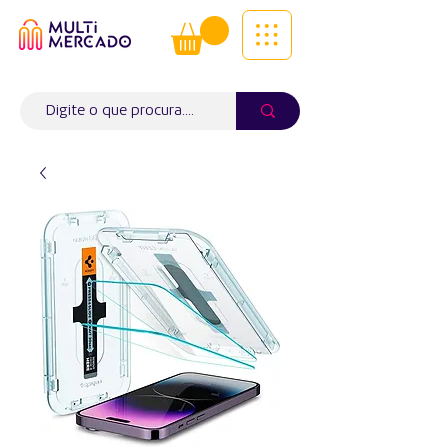
Tudo num só lugar! | Entregas ao
domicílio
Info (
WhatsApp)
941563988