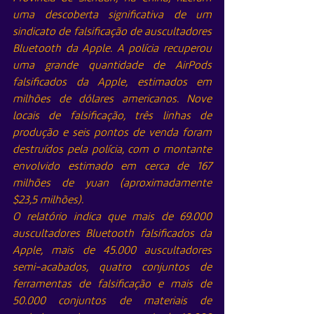
uma descoberta significativa de um 
sindicato de falsificação de auscultadores 
Bluetooth da Apple. A polícia recuperou 
uma grande quantidade de AirPods 
falsificados da Apple, estimados em 
milhões de dólares americanos. Nove 
locais de falsificação, três linhas de 
produção e seis pontos de venda foram 
destruídos pela polícia, com o montante 
envolvido estimado em cerca de 167 
milhões de yuan (aproximadamente 
$23,5 milhões).
O relatório indica que mais de 69.000 
auscultadores Bluetooth falsificados da 
Apple, mais de 45.000 auscultadores 
semi-acabados, quatro conjuntos de 
ferramentas de falsificação e mais de 
50.000 conjuntos de materiais de 