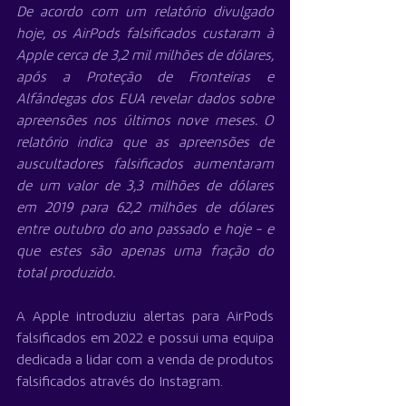
De acordo com um relatório divulgado 
hoje, os AirPods falsificados custaram à 
Apple cerca de 3,2 mil milhões de dólares, 
após a Proteção de Fronteiras e 
Alfândegas dos EUA revelar dados sobre 
apreensões nos últimos nove meses. O 
relatório indica que as apreensões de 
auscultadores falsificados aumentaram 
de um valor de 3,3 milhões de dólares 
em 2019 para 62,2 milhões de dólares 
entre outubro do ano passado e hoje - e 
que estes são apenas uma fração do 
total produzido.
A Apple introduziu alertas para AirPods 
falsificados em 2022 e possui uma equipa 
dedicada a lidar com a venda de produtos 
falsificados através do Instagram.