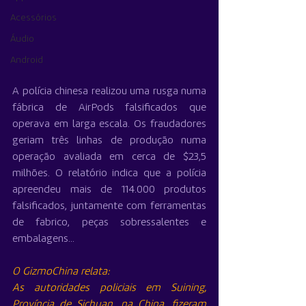
Acessórios
Áudio
Android
A polícia chinesa realizou uma rusga numa 
fábrica de AirPods falsificados que 
operava em larga escala. Os fraudadores 
geriam três linhas de produção numa 
operação avaliada em cerca de $23,5 
milhões. O relatório indica que a polícia 
apreendeu mais de 114.000 produtos 
falsificados, juntamente com ferramentas 
de fabrico, peças sobressalentes e 
embalagens...
O GizmoChina relata: 
As autoridades policiais em Suining, 
Província de Sichuan, na China, fizeram 