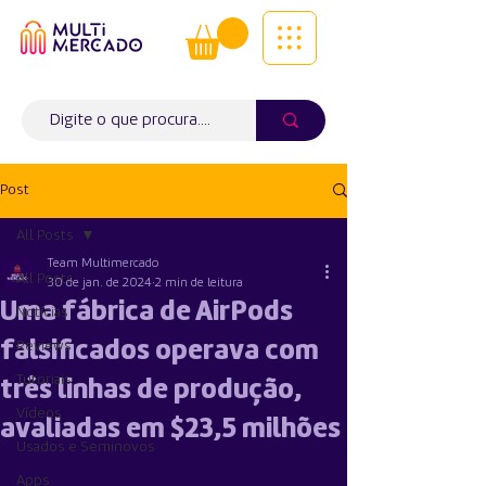
Tudo num só lugar! | Entregas ao
domicílio
Info (
WhatsApp)
941563988
Post
All Posts
Team Multimercado
All Posts
30 de jan. de 2024
2 min de leitura
Uma fábrica de AirPods
Notícias
falsificados operava com
Reviews
Tutoriais
três linhas de produção,
Vídeos
avaliadas em $23,5 milhões
Usados e Seminovos
Apps