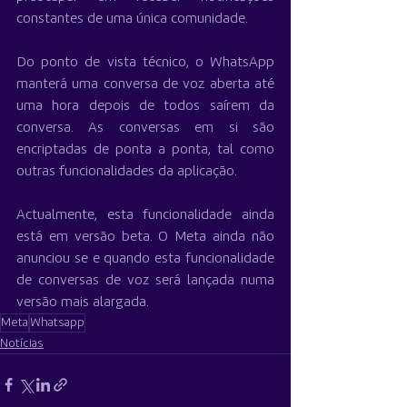
constantes de uma única comunidade.
Do ponto de vista técnico, o WhatsApp 
manterá uma conversa de voz aberta até 
uma hora depois de todos saírem da 
conversa. As conversas em si são 
encriptadas de ponta a ponta, tal como 
outras funcionalidades da aplicação.
Actualmente, esta funcionalidade ainda 
está em versão beta. O Meta ainda não 
anunciou se e quando esta funcionalidade 
de conversas de voz será lançada numa 
versão mais alargada.
Meta
Whatsapp
Notícias