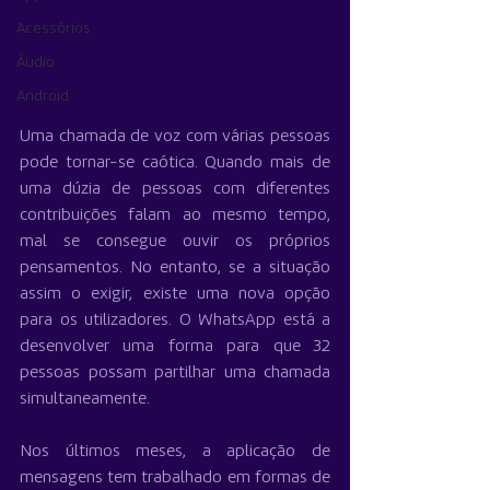
Acessórios
Áudio
Android
Uma chamada de voz com várias pessoas 
pode tornar-se caótica. Quando mais de 
uma dúzia de pessoas com diferentes 
contribuições falam ao mesmo tempo, 
mal se consegue ouvir os próprios 
pensamentos. No entanto, se a situação 
assim o exigir, existe uma nova opção 
para os utilizadores. O WhatsApp está a 
desenvolver uma forma para que 32 
pessoas possam partilhar uma chamada 
simultaneamente.
Nos últimos meses, a aplicação de 
mensagens tem trabalhado em formas de 