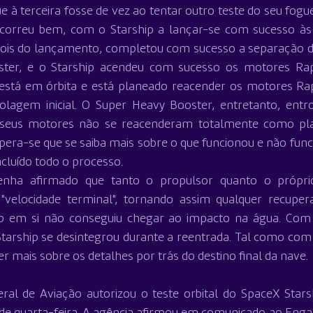
 à terceira fosse de vez ao tentar outro teste do seu foguet
 correu bem, com o Starship a lançar-se com sucesso às
pois do lançamento, completou com sucesso a separação de
ter, e o Starship acendeu com sucesso os motores Rap
 está em órbita e está planeado reacender os motores Rap
lagem inicial. O Super Heavy Booster, entretanto, entr
 seus motores não se reacenderam totalmente como pla
pera-se que se saiba mais sobre o que funcionou e não func
cluído todo o processo.
ha afirmado que tanto o propulsor quanto o próprio 
"velocidade terminal", tornando assim qualquer recupera
ip em si não conseguiu chegar ao impacto na água. Com 
o Starship se desintegrou durante a reentrada. Tal como com
 mais sobre os detalhes por trás do destino final da nave.
ral de Aviação autorizou o teste orbital do SpaceX Stars
e de quarta-feira. A agência afirmou em comunicado ao Enga