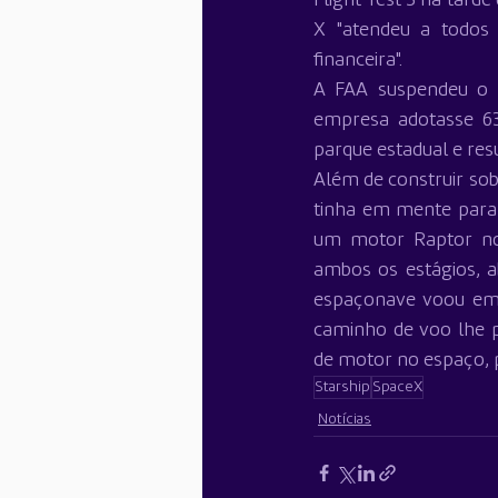
X "atendeu a todos o
financeira".
A FAA suspendeu o S
empresa adotasse 63
parque estadual e re
Além de construir sob
tinha em mente para 
um motor Raptor no 
ambos os estágios, ab
espaçonave voou em u
caminho de voo lhe 
de motor no espaço, p
Starship
SpaceX
Notícias