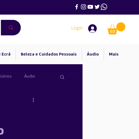
Login
 Ecrã
Beleza e Cuidados Pessoais
Áudio
Mais
sórios
Áudio
o