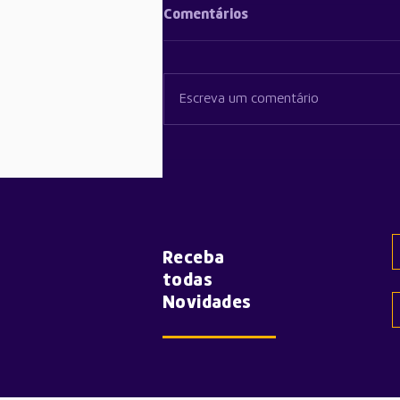
Comentários
Escreva um comentário
Youtubers em Hands-on do
iPhone 17 Pro destacam
novo design e melhorias na
câmara
Receba
todas
Novidades