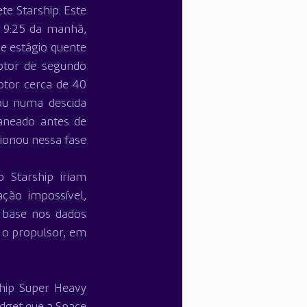
e Starship. Este 
 9:25 da manhã, 
 estágio quente 
tor de segundo 
tor cerca de 40 
ou numa descida 
neado antes de 
ionou nessa fase 
Starship iriam 
ção impossível, 
base nos dados 
 o propulsor, em 
hip Super Heavy 
dget que a Space 