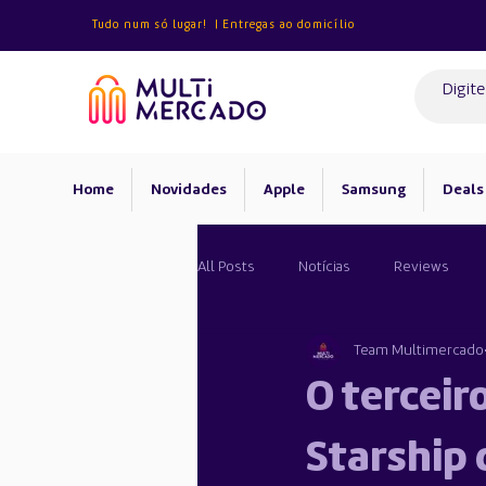
Tudo num só lugar! | Entregas ao domicílio
Home
Novidades
Apple
Samsung
Deals
All Posts
Notícias
Reviews
Team Multimercado
Android
O terceir
Starship