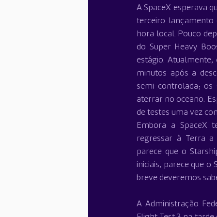
A SpaceX esperava que
terceiro lançamento
hora local. Pouco de
do Super Heavy Boos
estágio. Atualmente,
minutos após a desco
semi-controlada; os
aterrar no oceano. Es
de testes uma vez con
Embora a SpaceX ten
regressar à Terra a 
parece que o Starsh
iniciais, parece que 
breve deveremos saber
A Administração Fede
Flight Test 3 na tard