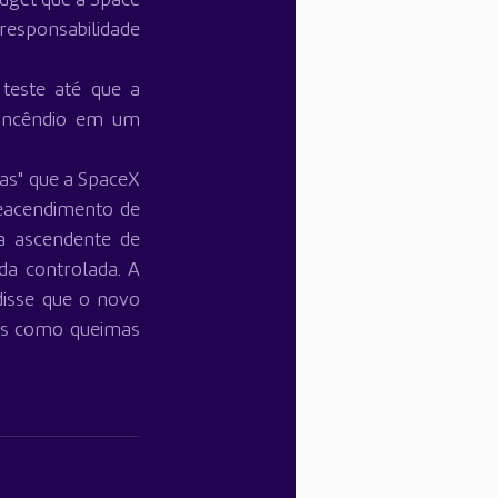
esponsabilidade 
este até que a 
incêndio em um 
as" que a SpaceX 
eacendimento de 
 ascendente de 
da controlada. A 
isse que o novo 
as como queimas 