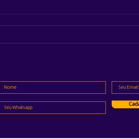
Apple revela quanto
Appl
custará reparar a nova linha
mund
do iPhone 17 e o Air
lanç
Pro
Cada