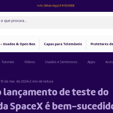
Info (
WhatsApp)
941563988
 - Usados & Open Box
Capas para Telemóveis
Protetores de
Tutoriais
Vídeos
Usados e Seminovos
Apps
Aces
15 de mar. de 2024
2 min de leitura
o lançamento de teste do
 da SpaceX é bem-sucedid