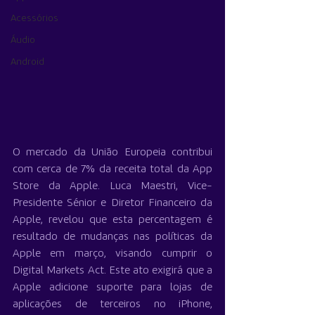
Acessórios
Áudio
Android
O mercado da União Europeia contribui 
com cerca de 7% da receita total da App 
Store da Apple. Luca Maestri, Vice-
Presidente Sénior e Diretor Financeiro da 
Apple, revelou que esta percentagem é 
resultado de mudanças nas políticas da 
Apple em março, visando cumprir o 
Digital Markets Act. Este ato exigirá que a 
Apple adicione suporte para lojas de 
aplicações de terceiros no iPhone, 