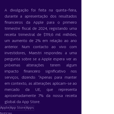
A divulgação foi feita na quinta-feira, 
durante a apresentação dos resultados 
financeiros da Apple para o primeiro 
trimestre fiscal de 2024, registando uma 
receita trimestral de $119,6 mil milhões, 
um aumento de 2% em relação ao ano 
anterior. Num contacto ao vivo com 
investidores, Maestri respondeu a uma 
pergunta sobre se a Apple espera ver as 
próximas alterações terem algum 
impacto financeiro significativo nos 
serviços, dizendo: "Apenas para manter 
em contexto, as alterações aplicam-se ao 
mercado da UE, que representa 
aproximadamente 7% da nossa receita 
global da App Store.
Apple
App Store
Apps
Notícias