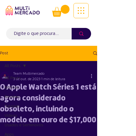
Tudo num só lugar! | Entregas ao
domicílio
Info (
WhatsApp)
941563988
Post
All Posts
Team Multimercado
All Posts
3 de out. de 2023
1 min de leitura
O Apple Watch Séries 1 está
Notícias
agora considerado
Reviews
Tutoriais
obsoleto, incluindo o
Vídeos
modelo em ouro de $17,000
Usados e Seminovos
Apps