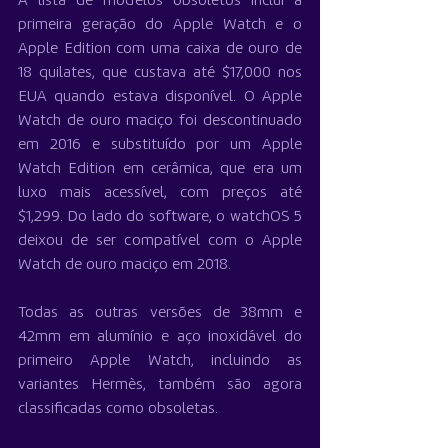
A lista de modelos obsoletos inclui a 
primeira geração do Apple Watch e o 
Apple Edition com uma caixa de ouro de 
18 quilates, que custava até $17,000 nos 
EUA quando estava disponível. O Apple 
Watch de ouro maciço foi descontinuado 
em 2016 e substituído por um Apple 
Watch Edition em cerâmica, que era um 
luxo mais acessível, com preços até 
$1,299. Do lado do software, o watchOS 5 
deixou de ser compatível com o Apple 
Watch de ouro maciço em 2018.
Todas as outras versões de 38mm e 
42mm em alumínio e aço inoxidável do 
primeiro Apple Watch, incluindo as 
variantes Hermès, também são agora 
classificadas como obsoletas.