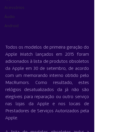
Acessórios
Áudio
Android
Todos os modelos de primeira geração do 
Apple Watch lançados em 2015 foram 
adicionados à lista de produtos obsoletos 
da Apple em 30 de setembro, de acordo 
com um memorando interno obtido pelo 
MacRumors. Como resultado, estes 
relógios desatualizados da já não são 
elegíveis para reparação ou outro serviço 
nas lojas da Apple e nos locais de 
Prestadores de Serviços Autorizados pela 
Apple.