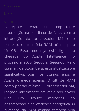
Acessórios
Áudio
Android
A Apple prepara uma importante 
atualização na sua linha de Macs com a 
introdução do processador M4 e o 
aumento da memória RAM mínima para 
16 GB. Essa mudança está ligada à 
chegada do Apple Intelligence no 
próximo macOS Sequoia. Segundo Mark 
Gurman, da Bloomberg, esta atualização é 
significativa, pois nos últimos anos a 
Apple oferecia apenas 8 GB de RAM 
como padrão mínimo. O processador M4, 
lançado inicialmente em maio nos novos 
iPad Pro, trouxe melhorias no 
desempenho e na eficiência energética. O 
aumento da RAM mínima também visa 