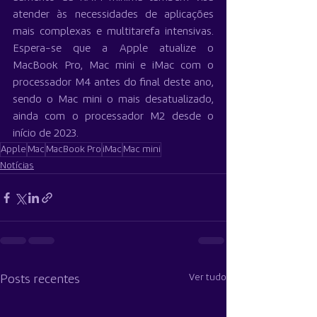
atender às necessidades de aplicações 
mais complexas e multitarefa intensivas. 
Espera-se que a Apple atualize o 
MacBook Pro, Mac mini e iMac com o 
processador M4 antes do final deste ano, 
sendo o Mac mini o mais desatualizado, 
ainda com o processador M2 desde o 
início de 2023.
Apple
Mac
MacBook Pro
iMac
Mac mini
Notícias
Ver tudo
Posts recentes