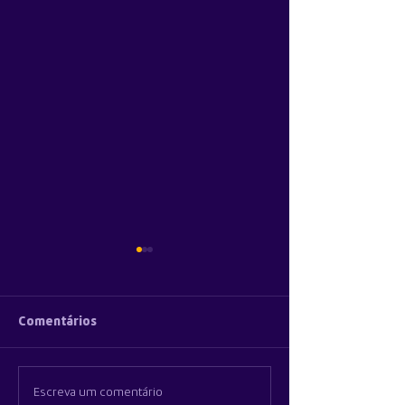
Comentários
Escreva um comentário
Apple revela quanto
Apple acaba de 