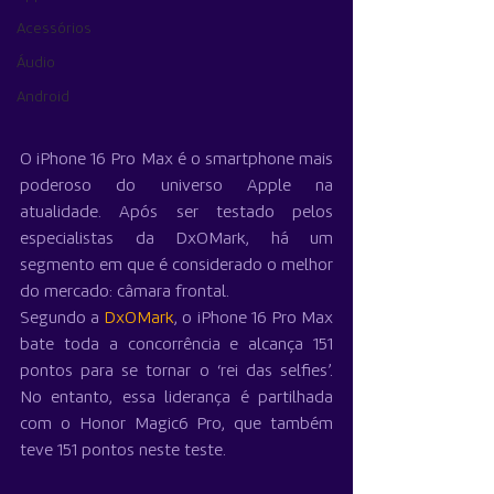
Acessórios
Áudio
Android
O iPhone 16 Pro Max é o smartphone mais 
poderoso do universo Apple na 
atualidade. Após ser testado pelos 
especialistas da DxOMark, há um 
segmento em que é considerado o melhor 
do mercado: câmara frontal.
Segundo a 
DxOMark
, o iPhone 16 Pro Max 
bate toda a concorrência e alcança 151 
pontos para se tornar o ‘rei das selfies’. 
No entanto, essa liderança é partilhada 
com o Honor Magic6 Pro, que também 
teve 151 pontos neste teste.