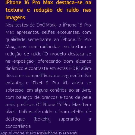
iPhone 16 Pro Max destaca-se na 
textura e redução de ruído nas 
imagens
Nos testes da DxOMark, o iPhone 16 Pro 
Max apresentou selfies excelentes, com 
qualidade semelhante ao iPhone 15 Pro 
Max, mas com melhorias em textura e 
redução de ruído. O modelo destaca-se 
na exposição, oferecendo bom alcance 
dinâmico e contraste em ecrãs HDR, além 
de cores competitivas no segmento. No 
entanto, o Pixel 9 Pro XL ainda se 
sobressai em alguns cenários ao ar livre, 
com balanço de brancos e tons de pele 
mais precisos. O iPhone 16 Pro Max tem 
níveis baixos de ruído e bom efeito de 
desfoque (bokeh), superando a 
concorrência.
Apple
iPhone 16 Pro Max
iPhone 15 Pro Max