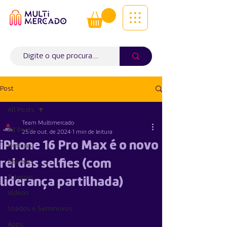
Tudo num só lugar! | Entregas ao
domicílio
Info (
WhatsApp)
941563988
Post
All Posts
Team Multimercado
All Posts
25 de out. de 2024
1 min de leitura
iPhone 16 Pro Max é o novo
Notícias
rei das selfies (com
Reviews
Tutoriais
liderança partilhada)
Vídeos
Usados e Seminovos
Apps