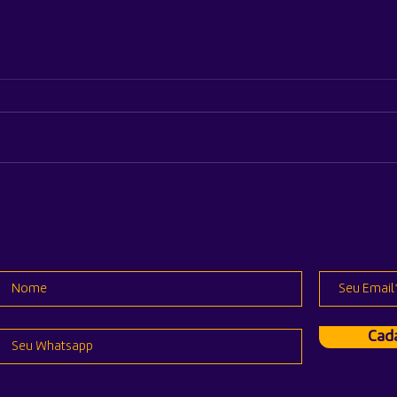
Apple revela quanto
Appl
custará reparar a nova linha
mund
do iPhone 17 e o Air
lanç
Pro
Cada