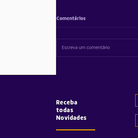
Comentários
Escreva um comentário
Youtubers em Hands-on do
iPhone 17 Pro destacam
novo design e melhorias na
câmara
Receba
todas
Novidades