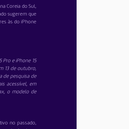
 Coreia do Sul, 
ado sugerem que 
es às do iPhone 
 Pro e iPhone 15 
 13 de outubro, 
 de pesquisa de 
s acessível, em 
x, o modelo de 
ivo no passado, 