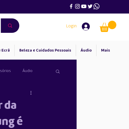
Login
 Ecrã
Beleza e Cuidados Pessoais
Áudio
Mais
sórios
Áudio
r da
ung é