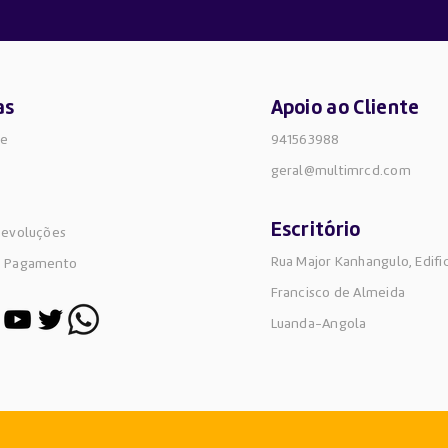
as
Apoio ao Cliente
de
941563988
geral@multimrcd.com
Escritório
Devoluções
Rua Major Kanhangulo, Edifi
e Pagamento
Francisco de Almeida
Luanda-Angola