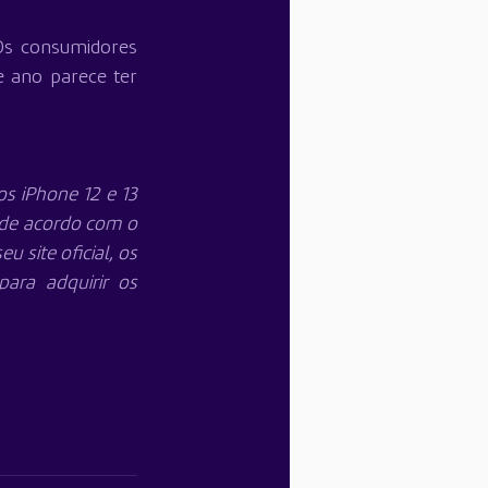
s consumidores 
 ano parece ter 
 iPhone 12 e 13 
de acordo com o 
site oficial, os 
ra adquirir os 