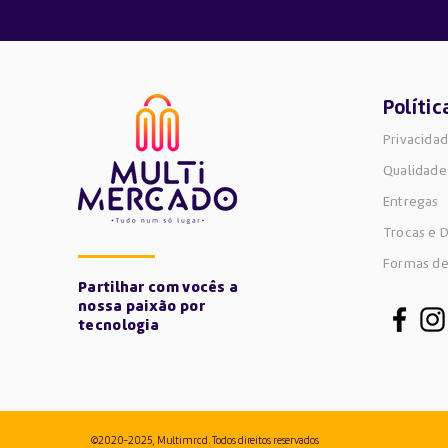
Polític
Privacida
Qualidade
Entregas
Trocas e 
Formas d
Partilhar com vocês a
nossa paixão por
tecnologia
©2020-2025, Multimrcd. Todos direitos reservados