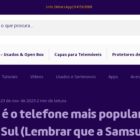
Info (
WhatsApp)
941563988
 - Usados & Open Box
Capas para Telemóveis
Protetores de
Tutoriais
Vídeos
Usados e Seminovos
Apps
Aces
23 de nov. de 2023
2 min de leitura
 é o telefone mais popula
 Sul (Lembrar que a Sams