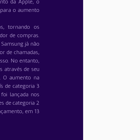
to da Apple, o 
 para o aumento 
s, tornando os 
ador de compras. 
 Samsung já não 
dor de chamadas, 
sso. No entanto, 
 através de seu 
. O aumento na 
 de categoria 3 
foi lançada nos 
 de categoria 2 
nçamento, em 13 