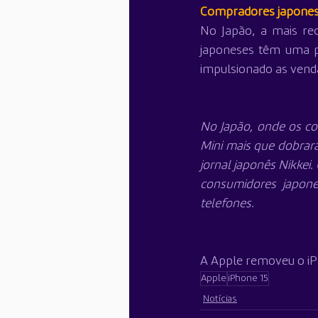
Compradores japones
No Japão, a mais re
japoneses têm uma p
impulsionado as vend
No Japão, onde os co
Mini mais que dobrar
jornal japonês Nikkei
consumidores japone
telefones.
A Apple removeu o iP
Apple
iPhone 15
Notícias