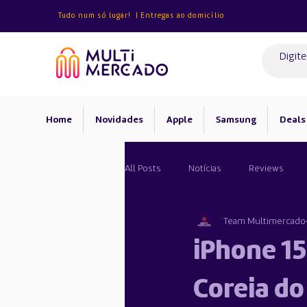
Tudo num só lugar! | Entregas ao domicílio
Home
Novidades
Apple
Samsung
Deals
All Posts
Notícias
Reviews
Team Multimercado
Android
iPhone 15
Coreia do