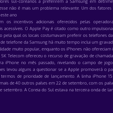
ores sul-coreanos a preferirem a Samsung em detrimen
 esse não é mais um problema relevante. Um dos fatores
este ano 
am os incentivos adicionais oferecidos pelas operadora
is acessíveis. O Apple Pay é citado como outro impulsion
o pela qual os locais costumavam preferir os telefones da
vo de telefone da Samsung há muito tempo inclui um grava
idade muito popular, enquanto os iPhones não ofereciam i
a SK Telecom ofereceu o recurso de gravação de chamadas
para iPhone no mês passado, nivelando o campo de jogo
s levou alguns a questionar se a Apple promoverá o país
termos de prioridade de lançamento. A linha iPhone 15 
mais de 40 outros países em 22 de setembro, com os países
 setembro. A Coreia do Sul estava na terceira onda de la