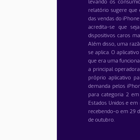
levando os consumid
relatório sugere que
das vendas do iPhone 
acredita-se que sej
dispositivos caros ma
Além disso, uma razã
se aplica. O aplicati
que era uma funcional
a principal operador
próprio aplicativo 
demanda pelos iPhone
para categoria 2 em 
Estados Unidos e em 
recebendo-o em 29 de
de outubro.