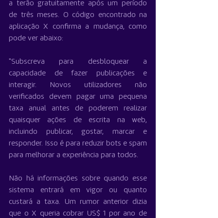
a terão gratuitamente após um período 
de três meses. O código encontrado na 
aplicação X confirma a mudança, como 
pode ver abaixo:
"Subscreva para desbloquear a 
capacidade de fazer publicações e 
interagir. Novos utilizadores não 
verificados devem pagar uma pequena 
taxa anual antes de poderem realizar 
quaisquer ações de escrita na web, 
incluindo publicar, gostar, marcar e 
responder. Isso é para reduzir bots e spam 
para melhorar a experiência para todos.
Não há informações sobre quando esse 
sistema entrará em vigor ou quanto 
custará a taxa. Um rumor anterior dizia 
que o X queria cobrar US$ 1 por ano de 