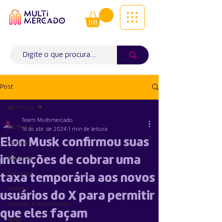
Tudo num só lugar! | Entregas ao
domicílio
Info (
WhatsApp)
941563988
Post
All Posts
Team Multimercado
All Posts
16 de abr. de 2024
1 min de leitura
Elon Musk confirmou suas
Notícias
intenções de cobrar uma
Reviews
Tutoriais
taxa temporária aos novos
Vídeos
usuários do X para permitir
Usados e Seminovos
que eles façam
Apps