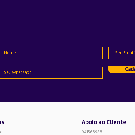
Apple revela quanto
Tudo
custará reparar a nova linha
sobr
do iPhone 17 e o Air
iPho
Cada
as
Apoio ao Cliente
de
941563988