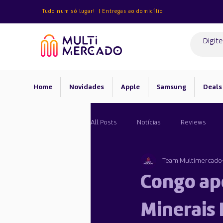
Tudo num só lugar! | Entregas ao domicílio
Home
Novidades
Apple
Samsung
Deals
All Posts
Notícias
Reviews
Team Multimercado
Android
Congo ap
Minerais 