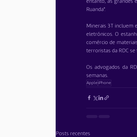
entanto, as grandes 
Ruanda".
Minerais 3T incluem e
eletrónicos. O estan
comércio de materiais
terroristas da RDC se 
Os advogados da RDC
semanas.
Apple
iPhone
Posts recentes