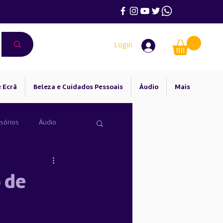
Login
 Ecrã
Beleza e Cuidados Pessoais
Áudio
Mais
sórios
Áudio
 de