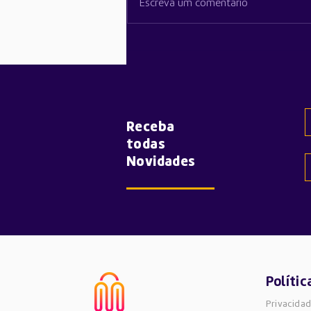
Escreva um comentário
Youtubers em Hands-on do
iPhone 17 Pro destacam
novo design e melhorias na
câmara
Receba
todas
Novidades
Polític
Privacida