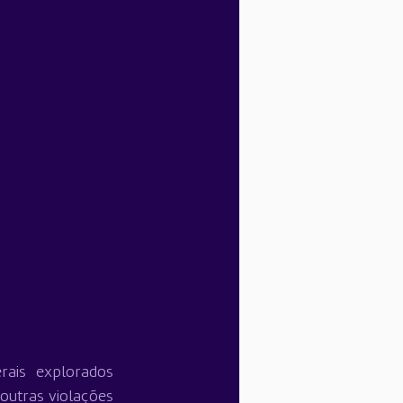
ais explorados 
outras violações 