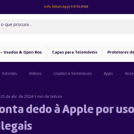
Info (
WhatsApp)
941563988
 - Usados & Open Box
Capas para Telemóveis
Protetores de
Tutoriais
Vídeos
Usados e Seminovos
Apps
Aces
25 de abr. de 2024
1 min de leitura
onta dedo à Apple por uso
Ilegais