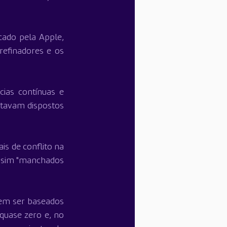
cado pela Apple, 
efinadores e os 
ias contínuas e 
tavam dispostos 
s de conflito na 
ssim "manchados 
em ser baseados 
quase zero e, no 