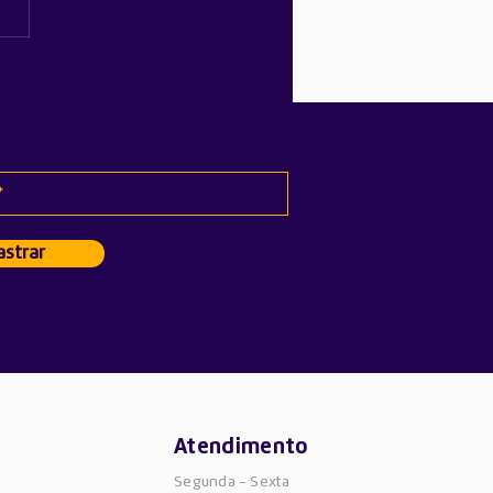
 o que precisa saber
e a câmara de vapor do
ne 17 Pro
strar
Atendimento
Segunda - Sexta