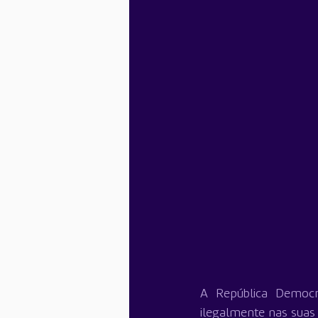
A República Democr
ilegalmente nas suas r