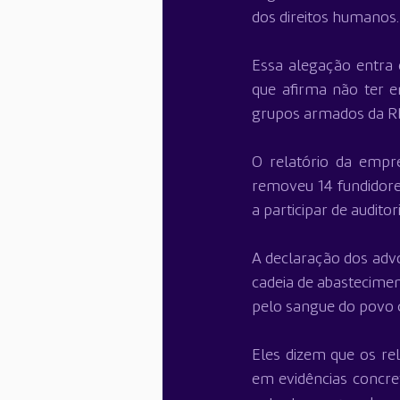
dos direitos humanos.
Essa alegação entra e
que afirma não ter e
grupos armados da RD
O relatório da empre
removeu 14 fundidore
a participar de audito
A declaração dos advo
cadeia de abastecime
pelo sangue do povo 
Eles dizem que os re
em evidências concret