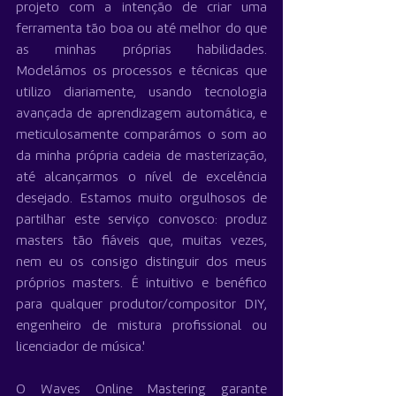
projeto com a intenção de criar uma 
ferramenta tão boa ou até melhor do que 
as minhas próprias habilidades. 
Modelámos os processos e técnicas que 
utilizo diariamente, usando tecnologia 
avançada de aprendizagem automática, e 
meticulosamente comparámos o som ao 
da minha própria cadeia de masterização, 
até alcançarmos o nível de excelência 
desejado. Estamos muito orgulhosos de 
partilhar este serviço convosco: produz 
masters tão fiáveis que, muitas vezes, 
nem eu os consigo distinguir dos meus 
próprios masters. É intuitivo e benéfico 
para qualquer produtor/compositor DIY, 
engenheiro de mistura profissional ou 
licenciador de música.'
O Waves Online Mastering garante 