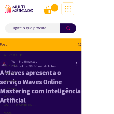
Tudo num só lugar! | Entregas ao
domicílio
Info (
WhatsApp)
941563988
Post
All Posts
Team Multimercado
All Posts
20 de set. de 2023
3 min de leitura
A Waves apresenta o
Notícias
serviço Waves Online
Reviews
Tutoriais
Mastering com Inteligência
Vídeos
Artificial
Usados e Seminovos
Apps