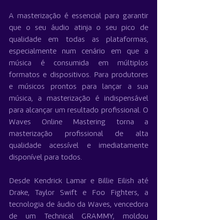
A masterização é essencial para garantir 
que o seu áudio atinja o seu pico de 
qualidade em todas as plataformas, 
especialmente num cenário em que a 
música é consumida em múltiplos 
formatos e dispositivos. Para produtores 
e músicos prontos para lançar a sua 
música, a masterização é indispensável 
para alcançar um resultado profissional. O 
Waves Online Mastering torna a 
masterização profissional de alta 
qualidade acessível e imediatamente 
disponível para todos.
Desde Kendrick Lamar e Billie Eilish até 
Drake, Taylor Swift e Foo Fighters, a 
tecnologia de áudio da Waves, vencedora 
de um Technical GRAMMY, moldou 