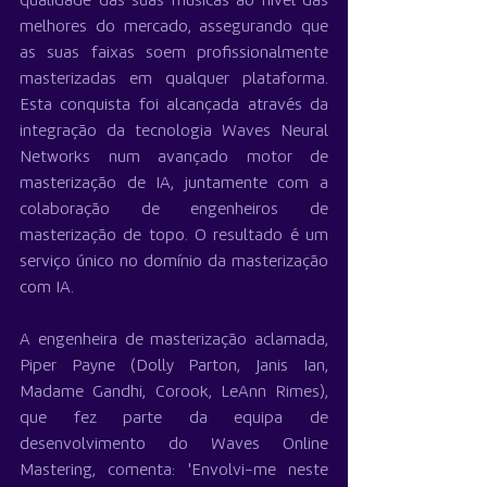
qualidade das suas músicas ao nível das 
melhores do mercado, assegurando que 
as suas faixas soem profissionalmente 
masterizadas em qualquer plataforma. 
Esta conquista foi alcançada através da 
integração da tecnologia Waves Neural 
Networks num avançado motor de 
masterização de IA, juntamente com a 
colaboração de engenheiros de 
masterização de topo. O resultado é um 
serviço único no domínio da masterização 
com IA.
A engenheira de masterização aclamada, 
Piper Payne (Dolly Parton, Janis Ian, 
Madame Gandhi, Corook, LeAnn Rimes), 
que fez parte da equipa de 
desenvolvimento do Waves Online 
Mastering, comenta: 'Envolvi-me neste 