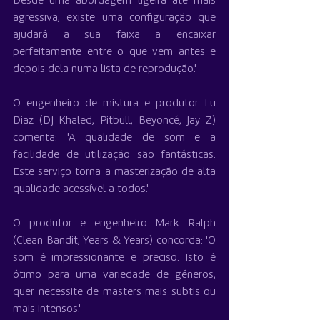
Desde uma abordagem ligeira até mais 
agressiva, existe uma configuração que 
ajudará a sua faixa a encaixar 
perfeitamente entre o que vem antes e 
depois dela numa lista de reprodução.'
O engenheiro de mistura e produtor Lu 
Diaz (DJ Khaled, Pitbull, Beyoncé, Jay Z) 
comenta: 'A qualidade de som e a 
facilidade de utilização são fantásticas. 
Este serviço torna a masterização de alta 
qualidade acessível a todos.'
O produtor e engenheiro Mark Ralph 
(Clean Bandit, Years & Years) concorda: 'O 
som é impressionante e preciso. Isto é 
ótimo para uma variedade de géneros, 
quer necessite de masters mais subtis ou 
mais intensos.'