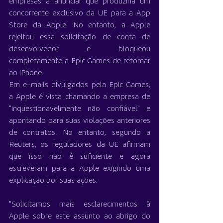
empresas a anunciar que produziria um 
concorrente exclusivo da UE para a App 
Store da Apple. No entanto, a Apple 
rejeitou essa solicitação de conta de 
desenvolvedor e bloqueou 
completamente a Epic Games de retornar 
ao iPhone.
Em e-mails divulgados pela Epic Games, 
a Apple é vista chamando a empresa de 
"inquestionavelmente não confiável" e 
apontando para suas violações anteriores 
de contratos. No entanto, segundo a 
Reuters, os reguladores da UE afirmam 
que isso não é suficiente e agora 
escreveram para a Apple exigindo uma 
explicação por suas ações.
"Solicitamos mais esclarecimentos à 
Apple sobre este assunto ao abrigo do 