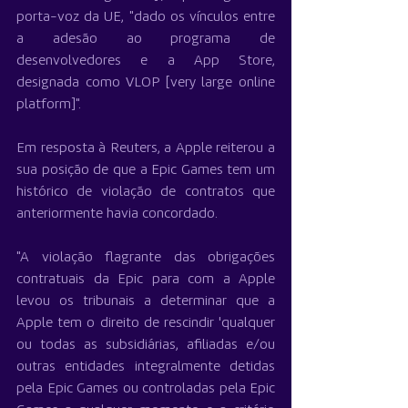
porta-voz da UE, "dado os vínculos entre 
a adesão ao programa de 
desenvolvedores e a App Store, 
designada como VLOP [very large online 
platform]".
Em resposta à Reuters, a Apple reiterou a 
sua posição de que a Epic Games tem um 
histórico de violação de contratos que 
anteriormente havia concordado.
"A violação flagrante das obrigações 
contratuais da Epic para com a Apple 
levou os tribunais a determinar que a 
Apple tem o direito de rescindir 'qualquer 
ou todas as subsidiárias, afiliadas e/ou 
outras entidades integralmente detidas 
pela Epic Games ou controladas pela Epic 