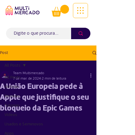
Tudo num só lugar! | Entregas ao
domicílio
Info (
WhatsApp)
941563988
Post
All Posts
Team Multimercado
All Posts
7 de mar. de 2024
2 min de leitura
A União Europeia pede à
Notícias
Apple que justifique o seu
Reviews
Tutoriais
bloqueio da Epic Games
Vídeos
Usados e Seminovos
Apps