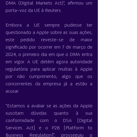
DMA (Digital Markets Act)", afirmou um 
porta-voz da UE à Reuters.
Embora a UE sempre pudesse ter 
questionado a Apple sobre as suas ações, 
este pedido reveste-se de maior 
significado por ocorrer em 7 de março de 
2024, o primeiro dia em que o DMA entra 
em vigor. A UE detém agora autoridade 
regulatória para aplicar multas à Apple 
por não cumprimento, algo que os 
concorrentes da empresa já a estão a 
acusar.
"Estamos a avaliar se as ações da Apple 
suscitam dúvidas quanto à sua 
conformidade com o DSA [Digital 
Services Act] e o P2B [Platform to 
Business Regulation]", prosseguiu o 