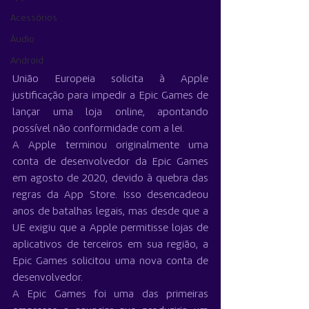
Acessórios
Áudio
Android
União Europeia solicita à Apple 
justificação para impedir a Epic Games de 
lançar uma loja online, apontando 
possível não conformidade com a lei.
A Apple terminou originalmente uma 
conta de desenvolvedor da Epic Games 
em agosto de 2020, devido à quebra das 
regras da App Store. Isso desencadeou 
anos de batalhas legais, mas desde que a 
UE exigiu que a Apple permitisse lojas de 
aplicativos de terceiros em sua região, a 
Epic Games solicitou uma nova conta de 
desenvolvedor.
A Epic Games foi uma das primeiras 