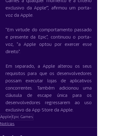
Games a qualquer momento e a critério 
exclusivo da Apple'", afirmou um porta-
voz da Apple.
"Em virtude do comportamento passado 
e presente da Epic", continuou o porta-
voz, "a Apple optou por exercer esse 
direito".
Em separado, a Apple alterou os seus 
requisitos para que os desenvolvedores 
possam executar lojas de aplicativos 
concorrentes. Também adicionou uma 
cláusula de escape única para os 
desenvolvedores regressarem ao uso 
exclusivo da App Store da Apple.
Apple
Epic Games
Notícias