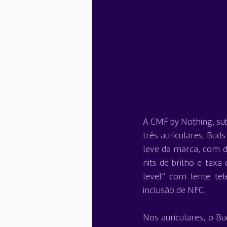
A CMF by Nothing, su
três auriculares: Bud
leve da marca, com d
nits de brilho e tax
level” com lente te
inclusão de NFC.
Nos auriculares, o B