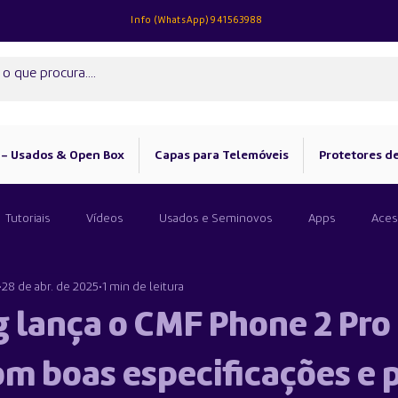
Info (
WhatsApp)
941563988
 - Usados & Open Box
Capas para Telemóveis
Protetores de
Tutoriais
Vídeos
Usados e Seminovos
Apps
Aces
28 de abr. de 2025
1 min de leitura
 lança o CMF Phone 2 Pro 
om boas especificações e 