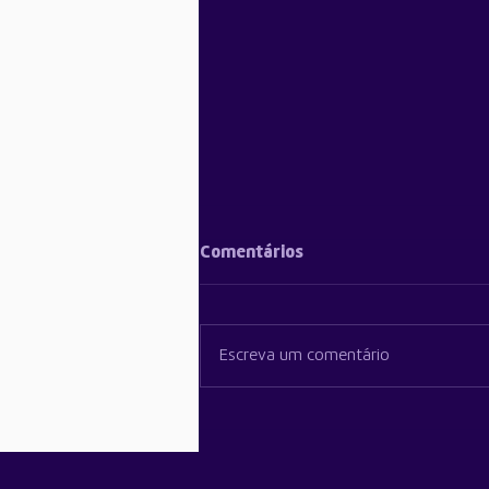
Comentários
Escreva um comentário
Youtubers em Hands-on do
iPhone 17 Pro destacam
novo design e melhorias na