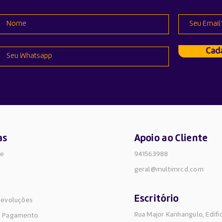
Pro
Cada
as
Apoio ao Cliente
de
941563988
geral@multimrcd.com
Escritório
Devoluções
Rua Major Kanhangulo, Edifi
e Pagamento