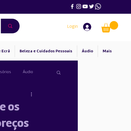
Login
 Ecrã
Beleza e Cuidados Pessoais
Áudio
Mais
sórios
Áudio
e os
preços