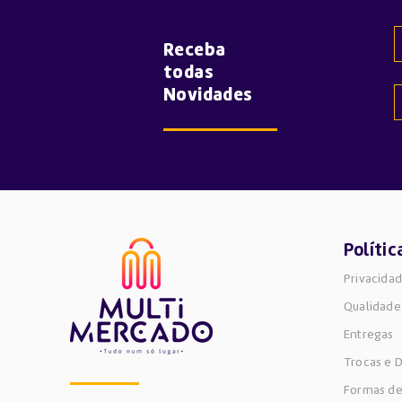
câmara
Receba
todas
Novidades
Polític
Privacida
Qualidade
Entregas
Trocas e 
Formas d