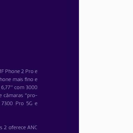
F Phone 2 Pro e 
hone mais fino e 
6,77’’ com 3000 
de câmaras “pro-
 7300 Pro 5G e 
s 2 oferece ANC 