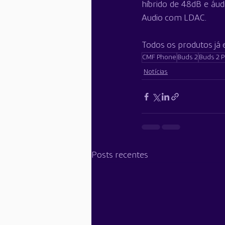
híbrido de 48dB e áud
Audio com LDAC. 
Todos os produtos já
CMF Phone
Buds 2
Buds 2 P
Notícias
Posts recentes