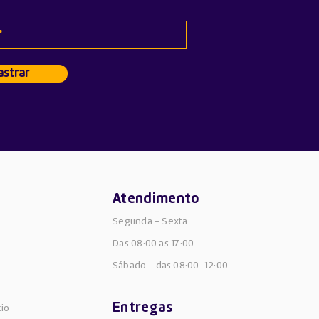
/Max
strar
Atendimento
Segunda - Sexta
Das 08:00 as 17:00
Sábado -
das 08:00-12:00
Entregas
cio