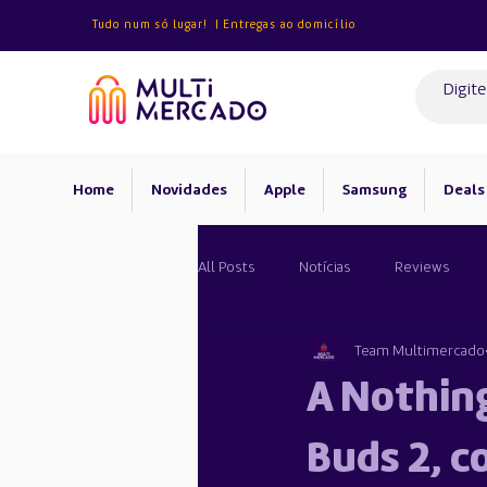
Tudo num só lugar! | Entregas ao domicílio
Home
Novidades
Apple
Samsung
Deals
All Posts
Notícias
Reviews
Team Multimercado
Android
A Nothing
Buds 2, c