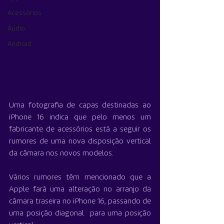
Acessórios
Áudio
Android
Uma fotografia de capas destinadas ao 
iPhone 16 indica que pelo menos um 
fabricante de acessórios está a seguir os 
rumores de uma nova disposição vertical 
da câmara nos novos modelos.
Vários rumores têm mencionado que a 
Apple fará uma alteração no arranjo da 
câmara traseira no iPhone 16, passando de 
uma posição diagonal  para uma posição 