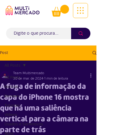
Tudo num só lugar! | Entregas ao
domicílio
Info (
WhatsApp)
941563988
Post
All Posts
Team Multimercado
All Posts
30 de mar. de 2024
1 min de leitura
A fuga de informação da
Notícias
capa do iPhone 16 mostra
Reviews
Tutoriais
que há uma saliência
Vídeos
vertical para a câmara na
Usados e Seminovos
parte de trás
Apps