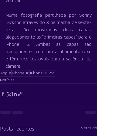
vertical. 
Numa fotografia partilhada por Sonny 
Dickson através do X na manhã de sexta-
feira, são mostradas duas capas, 
alegadamente as "primeiras capas" para o 
iPhone 16. Ambas as capas são 
transparentes com um acabamento roxo 
e têm recortes ovais para a saliência  da 
câmara.
Apple
iPhone 16
iPhone 16 Pro
Notícias
Ver tudo
Posts recentes