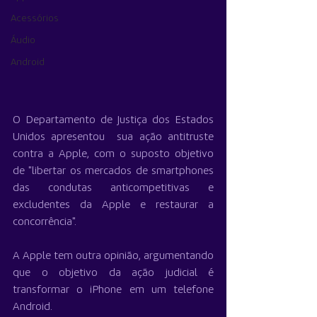
Acessórios
Áudio
Android
O Departamento de Justiça dos Estados 
Unidos apresentou  sua ação antitruste 
contra a Apple, com o suposto objetivo 
de "libertar os mercados de smartphones 
das condutas anticompetitivas e 
excludentes da Apple e restaurar a 
concorrência".
A Apple tem outra opinião, argumentando 
que o objetivo da ação judicial é 
transformar o iPhone em um telefone 
Android.