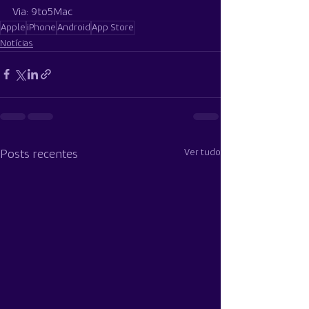
Via: 9to5Mac
Apple
iPhone
Android
App Store
Notícias
Ver tudo
Posts recentes