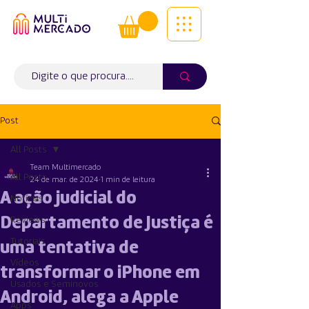
Tudo num só lugar! | Entregas ao
domicílio
Info (
WhatsApp)
941563988
Post
All Posts
Team Multimercado
All Posts
24 de mar. de 2024
1 min de leitura
A ação judicial do
Notícias
Departamento de Justiça é
Reviews
Tutoriais
uma tentativa de
Vídeos
transformar o iPhone em
Usados e Seminovos
Android, alega a Apple
Apps